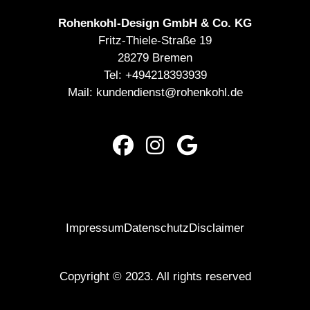
Rohenkohl-Design GmbH & Co. KG
Fritz-Thiele-Straße 19
28279 Bremen
Tel:
+494218393939
Mail:
kundendienst@rohenkohl.de
Impressum
Datenschutz
Disclaimer
Copyright © 2023. All rights reserved