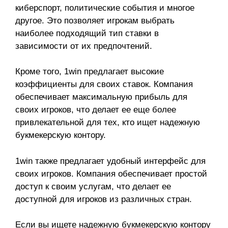
киберспорт, политические события и многое
другое. Это позволяет игрокам выбрать
наиболее подходящий тип ставки в
зависимости от их предпочтений.
Кроме того, 1win предлагает высокие
коэффициенты для своих ставок. Компания
обеспечивает максимальную прибыль для
своих игроков, что делает ее еще более
привлекательной для тех, кто ищет надежную
букмекерскую контору.
1win также предлагает удобный интерфейс для
своих игроков. Компания обеспечивает простой
доступ к своим услугам, что делает ее
доступной для игроков из различных стран.
Если вы ищете надежную букмекерскую контору