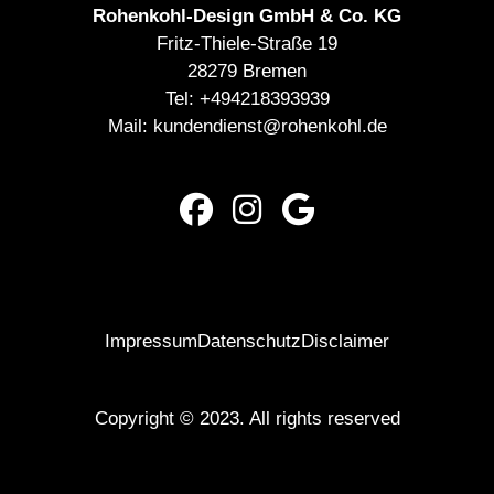
Rohenkohl-Design GmbH & Co. KG
Fritz-Thiele-Straße 19
28279 Bremen
Tel:
+494218393939
Mail:
kundendienst@rohenkohl.de
Impressum
Datenschutz
Disclaimer
Copyright © 2023. All rights reserved