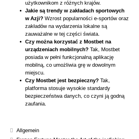
użytkownikom z różnych krajów.
Jakie są trendy w zakładach sportowych
w Azji?
Wzrost popularności e-sportów oraz
zakładów na wydarzenia lokalne są
zauważalne w tej części świata.
Czy można korzystać z Mostbet na
urządzeniach mobilnych?
Tak, Mostbet
posiada w pełni funkcjonalną aplikację
mobilną, co umożliwia grę w dowolnym
miejscu.
Czy Mostbet jest bezpieczny?
Tak,
platforma stosuje wysokie standardy
bezpieczeństwa danych, co czyni ją godną
zaufania.
Allgemein