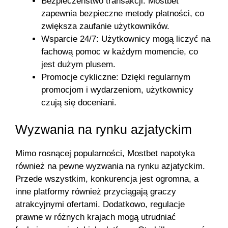
Bezpieczeństwo transakcji: Mostbet
zapewnia bezpieczne metody płatności, co
zwiększa zaufanie użytkowników.
Wsparcie 24/7: Użytkownicy mogą liczyć na
fachową pomoc w każdym momencie, co
jest dużym plusem.
Promocje cykliczne: Dzięki regularnym
promocjom i wydarzeniom, użytkownicy
czują się doceniani.
Wyzwania na rynku azjatyckim
Mimo rosnącej popularności, Mostbet napotyka
również na pewne wyzwania na rynku azjatyckim.
Przede wszystkim, konkurencja jest ogromna, a
inne platformy również przyciągają graczy
atrakcyjnymi ofertami. Dodatkowo, regulacje
prawne w różnych krajach mogą utrudniać