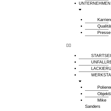
UNTERNEHMEN
Karrier
Qualitä
Presse
STARTSEI
UNFALLR
LACKIER
WERKSTA
Poliere
Objekt
Mike
Sanders