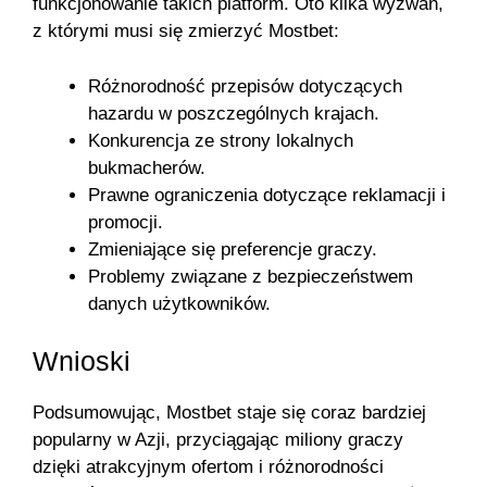
funkcjonowanie takich platform. Oto kilka wyzwań,
z którymi musi się zmierzyć Mostbet:
Różnorodność przepisów dotyczących
hazardu w poszczególnych krajach.
Konkurencja ze strony lokalnych
bukmacherów.
Prawne ograniczenia dotyczące reklamacji i
promocji.
Zmieniające się preferencje graczy.
Problemy związane z bezpieczeństwem
danych użytkowników.
Wnioski
Podsumowując, Mostbet staje się coraz bardziej
popularny w Azji, przyciągając miliony graczy
dzięki atrakcyjnym ofertom i różnorodności