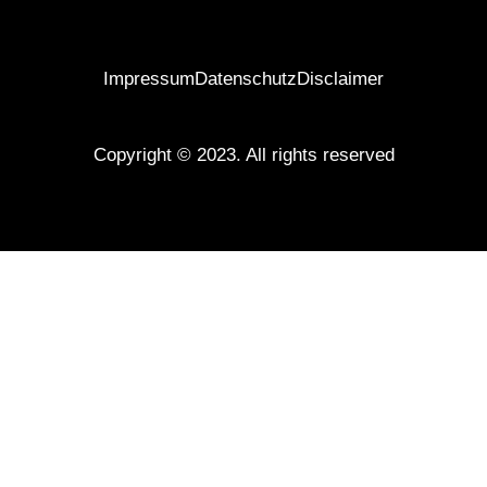
Impressum
Datenschutz
Disclaimer
Copyright © 2023. All rights reserved