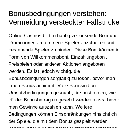
Bonusbedingungen verstehen:
Vermeidung versteckter Fallstricke
Online-Casinos bieten häufig verlockende Boni und
Promotionen an, um neue Spieler anzulocken und
bestehende Spieler zu binden. Diese Boni können in
Form von Willkommensboni, Einzahlungsboni,
Freispielen oder anderen Aktionen angeboten
werden. Es ist jedoch wichtig, die
Bonusbedingungen sorgfältig zu lesen, bevor man
einen Bonus annimmt. Viele Boni sind an
Umsatzbedingungen geknüpft, die bestimmen, wie
oft der Bonusbetrag umgesetzt werden muss, bevor
man Gewinne auszahlen kann. Weitere
Bedingungen können Einschränkungen hinsichtlich
der Spiele, die mit dem Bonus gespielt werden