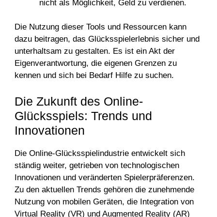
nicht als Möglichkeit, Geld zu verdienen.
Die Nutzung dieser Tools und Ressourcen kann
dazu beitragen, das Glücksspielerlebnis sicher und
unterhaltsam zu gestalten. Es ist ein Akt der
Eigenverantwortung, die eigenen Grenzen zu
kennen und sich bei Bedarf Hilfe zu suchen.
Die Zukunft des Online-
Glücksspiels: Trends und
Innovationen
Die Online-Glücksspielindustrie entwickelt sich
ständig weiter, getrieben von technologischen
Innovationen und veränderten Spielerpräferenzen.
Zu den aktuellen Trends gehören die zunehmende
Nutzung von mobilen Geräten, die Integration von
Virtual Reality (VR) und Augmented Reality (AR)