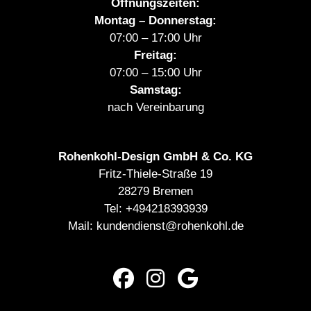
Öffnungszeiten:
Montag – Donnerstag:
07:00 – 17:00 Uhr
Freitag:
07:00 – 15:00 Uhr
Samstag:
nach Vereinbarung
Rohenkohl-Design GmbH & Co. KG
Fritz-Thiele-Straße 19
28279 Bremen
Tel:
+494218393939
Mail:
kundendienst@rohenkohl.de