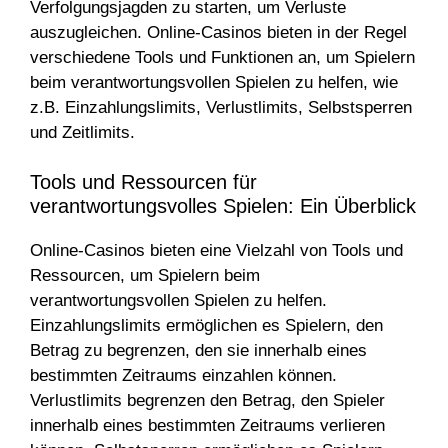
Verfolgungsjagden zu starten, um Verluste
auszugleichen. Online-Casinos bieten in der Regel
verschiedene Tools und Funktionen an, um Spielern
beim verantwortungsvollen Spielen zu helfen, wie
z.B. Einzahlungslimits, Verlustlimits, Selbstsperren
und Zeitlimits.
Tools und Ressourcen für
verantwortungsvolles Spielen: Ein Überblick
Online-Casinos bieten eine Vielzahl von Tools und
Ressourcen, um Spielern beim
verantwortungsvollen Spielen zu helfen.
Einzahlungslimits ermöglichen es Spielern, den
Betrag zu begrenzen, den sie innerhalb eines
bestimmten Zeitraums einzahlen können.
Verlustlimits begrenzen den Betrag, den Spieler
innerhalb eines bestimmten Zeitraums verlieren