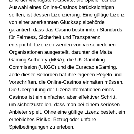
Auswahl eines Online-Casinos berücksichtigen
sollten, ist dessen Lizenzierung. Eine gültige Lizenz
von einer anerkannten Glücksspielbehörde
garantiert, dass das Casino bestimmten Standards
für Fairness, Sicherheit und Transparenz
entspricht. Lizenzen werden von verschiedenen
Organisationen ausgestellt, darunter die Malta
Gaming Authority (MGA), die UK Gambling
Commission (UKGC) und die Curacao eGaming.
Jede dieser Behörden hat ihre eigenen Regeln und
Vorschriften, die Online-Casinos einhalten müssen.
Die Überprüfung der Lizenzinformationen eines
Casinos ist ein einfacher, aber effektiver Schritt,
um sicherzustellen, dass man bei einem seriösen
Anbieter spielt. Ohne eine gültige Lizenz besteht ein
erhebliches Risiko, Betrug oder unfaire
Spielbedingungen zu erleben.