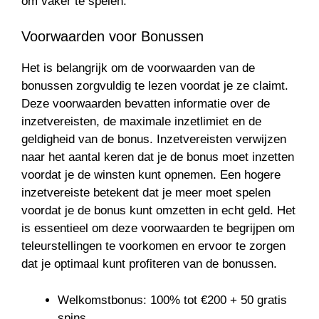
om vaker te spelen.
Voorwaarden voor Bonussen
Het is belangrijk om de voorwaarden van de
bonussen zorgvuldig te lezen voordat je ze claimt.
Deze voorwaarden bevatten informatie over de
inzetvereisten, de maximale inzetlimiet en de
geldigheid van de bonus. Inzetvereisten verwijzen
naar het aantal keren dat je de bonus moet inzetten
voordat je de winsten kunt opnemen. Een hogere
inzetvereiste betekent dat je meer moet spelen
voordat je de bonus kunt omzetten in echt geld. Het
is essentieel om deze voorwaarden te begrijpen om
teleurstellingen te voorkomen en ervoor te zorgen
dat je optimaal kunt profiteren van de bonussen.
Welkomstbonus: 100% tot €200 + 50 gratis
spins