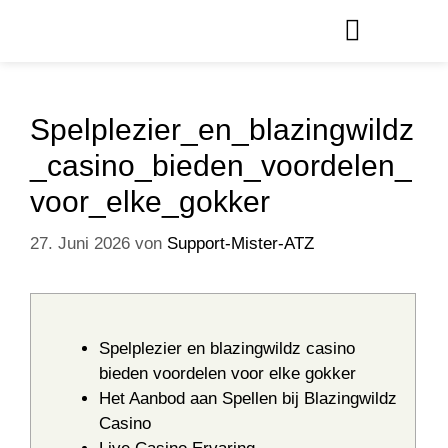
Spelplezier_en_blazingwildz
_casino_bieden_voordelen_
voor_elke_gokker
27. Juni 2026
von
Support-Mister-ATZ
Spelplezier en blazingwildz casino
bieden voordelen voor elke gokker
Het Aanbod aan Spellen bij Blazingwildz
Casino