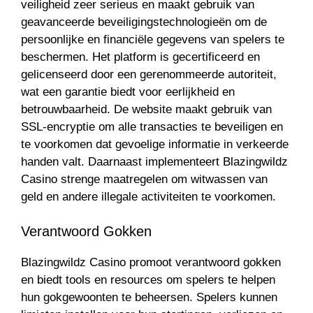
veiligheid zeer serieus en maakt gebruik van
geavanceerde beveiligingstechnologieën om de
persoonlijke en financiële gegevens van spelers te
beschermen. Het platform is gecertificeerd en
gelicenseerd door een gerenommeerde autoriteit,
wat een garantie biedt voor eerlijkheid en
betrouwbaarheid. De website maakt gebruik van
SSL-encryptie om alle transacties te beveiligen en
te voorkomen dat gevoelige informatie in verkeerde
handen valt. Daarnaast implementeert Blazingwildz
Casino strenge maatregelen om witwassen van
geld en andere illegale activiteiten te voorkomen.
Verantwoord Gokken
Blazingwildz Casino promoot verantwoord gokken
en biedt tools en resources om spelers te helpen
hun gokgewoonten te beheersen. Spelers kunnen