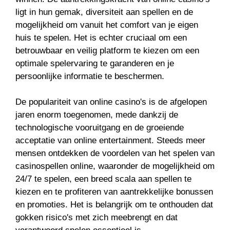
ligt in hun gemak, diversiteit aan spellen en de
mogelijkheid om vanuit het comfort van je eigen
huis te spelen. Het is echter cruciaal om een
betrouwbaar en veilig platform te kiezen om een
optimale spelervaring te garanderen en je
persoonlijke informatie te beschermen.
De populariteit van online casino's is de afgelopen
jaren enorm toegenomen, mede dankzij de
technologische vooruitgang en de groeiende
acceptatie van online entertainment. Steeds meer
mensen ontdekken de voordelen van het spelen van
casinospellen online, waaronder de mogelijkheid om
24/7 te spelen, een breed scala aan spellen te
kiezen en te profiteren van aantrekkelijke bonussen
en promoties. Het is belangrijk om te onthouden dat
gokken risico's met zich meebrengt en dat