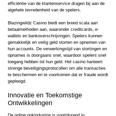
efficiëntie van de klantenservice dragen bij aan de
algehele tevredenheid van de spelers.
Blazingwildz Casino biedt een breed scala aan
betaalmethoden aan, waaronder creditcards, e-
wallets en bankoverschrijvingen. Spelers kunnen
gemakkelijk en veilig geld storten en opnemen van
hun accounts. De verwerkingstijd van stortingen en
opnames is doorgaans snel, waardoor spelers snel
toegang hebben tot hun geld. Het casino hanteert
strenge beveiligingsprotocollen om alle transacties
te beschermen en te voorkomen dat er fraude wordt
gepleegd.
Innovatie en Toekomstige
Ontwikkelingen
De online gokindustrie is voortdurend in