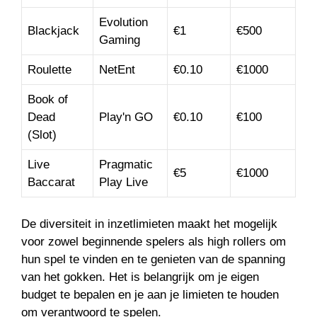
Evolution
Blackjack
€1
€500
Gaming
Roulette
NetEnt
€0.10
€1000
Book of
Dead
Play'n GO
€0.10
€100
(Slot)
Live
Pragmatic
€5
€1000
Baccarat
Play Live
De diversiteit in inzetlimieten maakt het mogelijk
voor zowel beginnende spelers als high rollers om
hun spel te vinden en te genieten van de spanning
van het gokken. Het is belangrijk om je eigen
budget te bepalen en je aan je limieten te houden
om verantwoord te spelen.