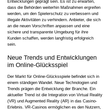
Entwicklungen geprägt sein. Es ist zu erwarten,
dass die Behörden weiterhin Maßnahmen ergreifen
werden, um den Spielerschutz zu verbessern und
illegale Aktivitäten zu verhindern. Anbieter, die sich
an die neuen Vorschriften anpassen und eine
sichere und transparente Umgebung für ihre
Kunden schaffen, werden langfristig erfolgreich
sein.
Neue Trends und Entwicklungen
im Online-Glücksspiel
Der Markt für Online-Glücksspiele befindet sich in
einem ständigen Wandel. Neue Technologien und
Trends prägen die Entwicklung der Branche. Ein
aktueller Trend ist die Integration von Virtual Reality
(VR) und Augmented Reality (AR) in das Casino-
Erlebnis. VR-Casinos ermöglichen es den Nutzern,