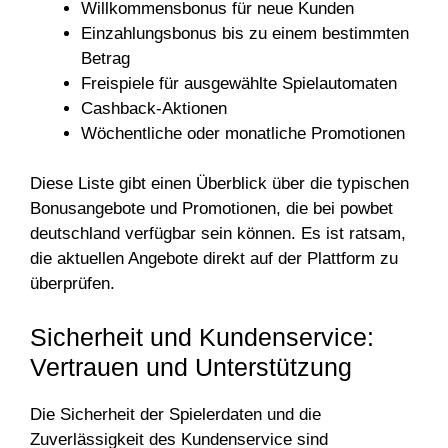
Willkommensbonus für neue Kunden
Einzahlungsbonus bis zu einem bestimmten
Betrag
Freispiele für ausgewählte Spielautomaten
Cashback-Aktionen
Wöchentliche oder monatliche Promotionen
Diese Liste gibt einen Überblick über die typischen
Bonusangebote und Promotionen, die bei powbet
deutschland verfügbar sein können. Es ist ratsam,
die aktuellen Angebote direkt auf der Plattform zu
überprüfen.
Sicherheit und Kundenservice:
Vertrauen und Unterstützung
Die Sicherheit der Spielerdaten und die
Zuverlässigkeit des Kundenservice sind