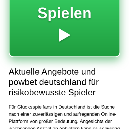
Spielen
▶️
Aktuelle Angebote und
powbet deutschland für
risikobewusste Spieler
Für Glücksspielfans in Deutschland ist die Suche
nach einer zuverlässigen und aufregenden Online-
Plattform von großer Bedeutung. Angesichts der
wachsenden Anzahl an Anbietern kann es schwierig