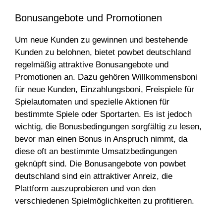
Bonusangebote und Promotionen
Um neue Kunden zu gewinnen und bestehende
Kunden zu belohnen, bietet powbet deutschland
regelmäßig attraktive Bonusangebote und
Promotionen an. Dazu gehören Willkommensboni
für neue Kunden, Einzahlungsboni, Freispiele für
Spielautomaten und spezielle Aktionen für
bestimmte Spiele oder Sportarten. Es ist jedoch
wichtig, die Bonusbedingungen sorgfältig zu lesen,
bevor man einen Bonus in Anspruch nimmt, da
diese oft an bestimmte Umsatzbedingungen
geknüpft sind. Die Bonusangebote von powbet
deutschland sind ein attraktiver Anreiz, die
Plattform auszuprobieren und von den
verschiedenen Spielmöglichkeiten zu profitieren.