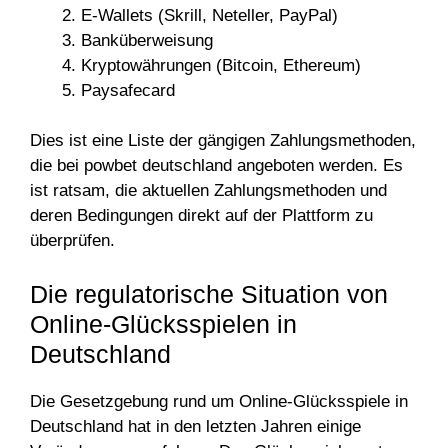
E-Wallets (Skrill, Neteller, PayPal)
Banküberweisung
Kryptowährungen (Bitcoin, Ethereum)
Paysafecard
Dies ist eine Liste der gängigen Zahlungsmethoden,
die bei powbet deutschland angeboten werden. Es
ist ratsam, die aktuellen Zahlungsmethoden und
deren Bedingungen direkt auf der Plattform zu
überprüfen.
Die regulatorische Situation von
Online-Glücksspielen in
Deutschland
Die Gesetzgebung rund um Online-Glücksspiele in
Deutschland hat in den letzten Jahren einige