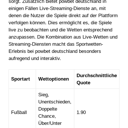
sorgt. Zusätzlich bietet powbet deutschland in
einigen Fällen Live-Streaming-Dienste an, mit
denen die Nutzer die Spiele direkt auf der Plattform
verfolgen können. Dies ermöglicht es, die Spiele
live zu beobachten und die Wetten entsprechend
anzupassen. Die Kombination aus Live-Wetten und
Streaming-Diensten macht das Sportwetten-
Erlebnis bei powbet deutschland besonders
aufregend und interaktiv.
Durchschnittliche
Sportart
Wettoptionen
Quote
Sieg,
Unentschieden,
Doppelte
Fußball
1.90
Chance,
Über/Unter