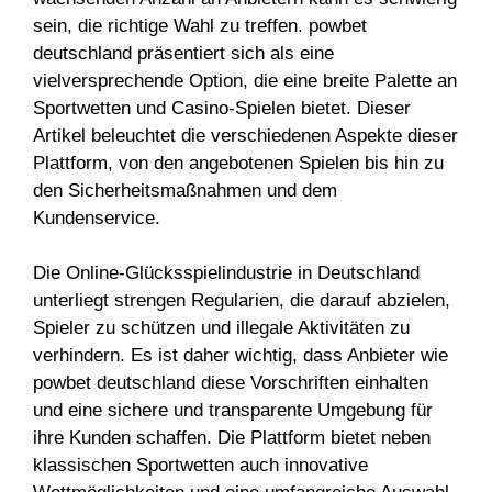
sein, die richtige Wahl zu treffen.
powbet
deutschland
präsentiert sich als eine
vielversprechende Option, die eine breite Palette an
Sportwetten und Casino-Spielen bietet. Dieser
Artikel beleuchtet die verschiedenen Aspekte dieser
Plattform, von den angebotenen Spielen bis hin zu
den Sicherheitsmaßnahmen und dem
Kundenservice.
Die Online-Glücksspielindustrie in Deutschland
unterliegt strengen Regularien, die darauf abzielen,
Spieler zu schützen und illegale Aktivitäten zu
verhindern. Es ist daher wichtig, dass Anbieter wie
powbet deutschland diese Vorschriften einhalten
und eine sichere und transparente Umgebung für
ihre Kunden schaffen. Die Plattform bietet neben
klassischen Sportwetten auch innovative