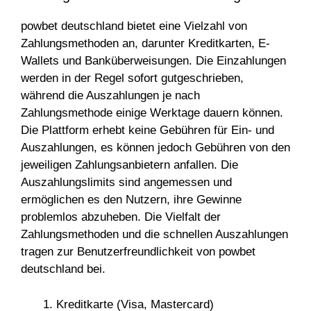
powbet deutschland bietet eine Vielzahl von
Zahlungsmethoden an, darunter Kreditkarten, E-
Wallets und Banküberweisungen. Die Einzahlungen
werden in der Regel sofort gutgeschrieben,
während die Auszahlungen je nach
Zahlungsmethode einige Werktage dauern können.
Die Plattform erhebt keine Gebühren für Ein- und
Auszahlungen, es können jedoch Gebühren von den
jeweiligen Zahlungsanbietern anfallen. Die
Auszahlungslimits sind angemessen und
ermöglichen es den Nutzern, ihre Gewinne
problemlos abzuheben. Die Vielfalt der
Zahlungsmethoden und die schnellen Auszahlungen
tragen zur Benutzerfreundlichkeit von powbet
deutschland bei.
Kreditkarte (Visa, Mastercard)