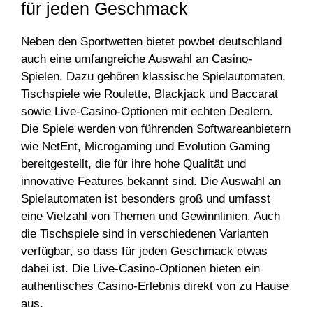
für jeden Geschmack
Neben den Sportwetten bietet powbet deutschland
auch eine umfangreiche Auswahl an Casino-
Spielen. Dazu gehören klassische Spielautomaten,
Tischspiele wie Roulette, Blackjack und Baccarat
sowie Live-Casino-Optionen mit echten Dealern.
Die Spiele werden von führenden Softwareanbietern
wie NetEnt, Microgaming und Evolution Gaming
bereitgestellt, die für ihre hohe Qualität und
innovative Features bekannt sind. Die Auswahl an
Spielautomaten ist besonders groß und umfasst
eine Vielzahl von Themen und Gewinnlinien. Auch
die Tischspiele sind in verschiedenen Varianten
verfügbar, so dass für jeden Geschmack etwas
dabei ist. Die Live-Casino-Optionen bieten ein
authentisches Casino-Erlebnis direkt von zu Hause
aus.