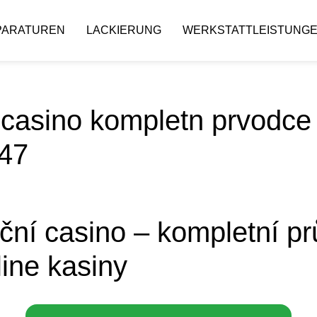
PARATUREN
LACKIERUNG
WERKSTATTLEISTUNG
 casino kompletn prvodce
047
iční casino – kompletní p
line kasiny