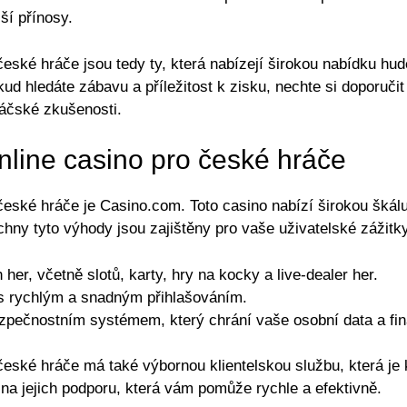
ší přínosy.
české hráče jsou tedy ty, která nabízejí širokou nabídku hud
kud hledáte zábavu a příležitost k zisku, nechte si doporučit
ráčské zkušenosti.
nline casino pro české hráče
 české hráče je Casino.com. Toto casino nabízí širokou šká
chny tyto výhody jsou zajištěny pro vaše uživatelské zážitky
her, včetně slotů, karty, hry na kocky a live-dealer her.
s rychlým a snadným přihlašováním.
pečnostním systémem, který chrání vaše osobní data a fin
 české hráče má také výbornou klientelskou službu, která je 
 na jejich podporu, která vám pomůže rychle a efektivně.