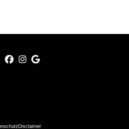
enschutz
Disclaimer