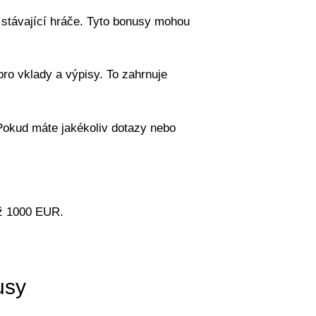
 stávající hráče. Tyto bonusy mohou
pro vklady a výpisy. To zahrnuje
 Pokud máte jakékoliv dotazy nebo
až 1000 EUR.
usy