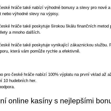
 české hráče také nabízí výhodné bonusy a slevy pro nové a
it nebo výhodné slevy na výpisy.
 české hráče také poskytuje širokou škálu finančních metod 
llety a mnoho dalších.
 české hráče také poskytuje vynikající zákaznickou službu.
odporu, která vám pomůže rychle a efektivně.
ino pro české hráče nabízí 100% výplatu na první vklad až 
í 10 hudebních her.
 podpora.
í online kasíny s nejlepšími bon