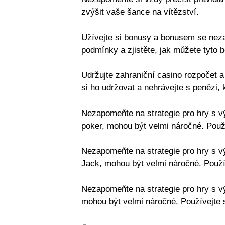
zvýšit vaše šance na vítězství.
Užívejte si bonusy a bonusem se neza
podmínky a zjistěte, jak můžete tyto 
Udržujte
zahraniční casino
rozpočet a 
si ho udržovat a nehrávejte s penězi, k
Nezapomeňte na strategie pro hry s vý
poker, mohou být velmi náročné. Použ
Nezapomeňte na strategie pro hry s vý
Jack, mohou být velmi náročné. Použí
Nezapomeňte na strategie pro hry s vý
mohou být velmi náročné. Používejte 