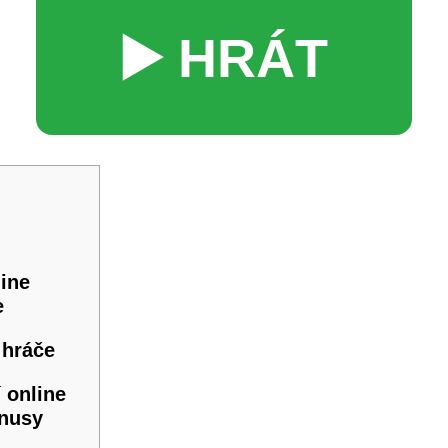
▶️ HRÁT
line
e
 hráče
 online
onusy