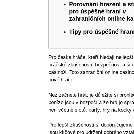
Porovnání hrazení a st
pro úspěšné hraní v
zahraničních online k
Tipy pro úspěšné hran
Pro české hráče, kteří hledají nejlepší
hráčské zkušenosti, bezpečnost a širo
casinoX. Toto zahraniční online casin
nové hráče.
Než začnete hrát, je důležité si prohl
peníze jsou v bezpečí a že hra je spr
her, včetně slotů, karty, hry na kocky 
Pro lepší zkušenosti si doporučujeme v
jsou klíčové pro udržení dobrého vz