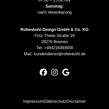
07:00 – 15:00 Uhr
Samstag:
nach Vereinbarung
Rohenkohl-Design GmbH & Co. KG
Fritz-Thiele-Straße 19
28279 Bremen
Tel:
+494218393939
Mail:
kundendienst@rohenkohl.de
Impressum
Datenschutz
Disclaimer