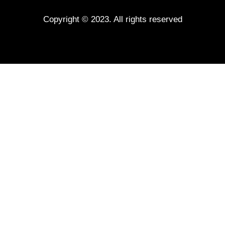
Copyright © 2023. All rights reserved