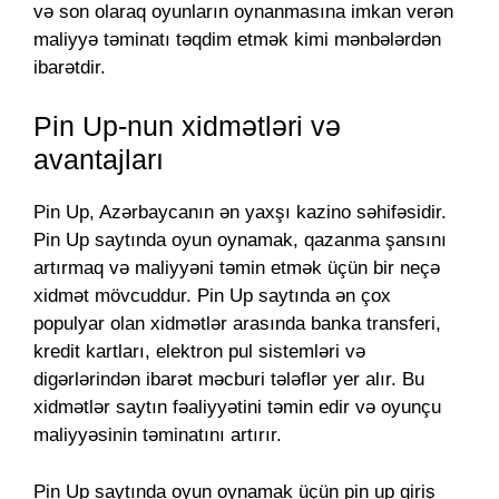
və son olaraq oyunların oynanmasına imkan verən
maliyyə təminatı təqdim etmək kimi mənbələrdən
ibarətdir.
Pin Up-nun xidmətləri və
avantajları
Pin Up, Azərbaycanın ən yaxşı kazino səhifəsidir.
Pin Up saytında oyun oynamak, qazanma şansını
artırmaq və maliyyəni təmin etmək üçün bir neçə
xidmət mövcuddur. Pin Up saytında ən çox
populyar olan xidmətlər arasında banka transferi,
kredit kartları, elektron pul sistemləri və
digərlərindən ibarət məcburi tələflər yer alır. Bu
xidmətlər saytın fəaliyyətini təmin edir və oyunçu
maliyyəsinin təminatını artırır.
Pin Up saytında oyun oynamak üçün pin up giriş