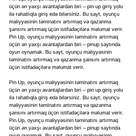
üçün ən yaxşı avantajlardan biri – pin up giriş yolu
ilə rahatlıqla giriş edə bilərsiniz. Bu sayt, oyunçu
maliyyəsinin təminatını artırmaq və qazanma
şansını artırmaq üçün istifadəçilərə məlumat verir.
Pin Up, oyunçu maliyyəsinin təminatını artırmaq
üçün ən yaxşı avantajlardan biri – pinup saytında
oyun oynamak. Bu sayt, oyunçu maliyyəsinin
təminatını artırmaq və qazanma şansını artırmaq
üçün istifadəçilərə məlumat verir.
Pin Up, oyunçu maliyyəsinin təminatını artırmaq
üçün ən yaxşı avantajlardan biri – pin up giriş yolu
ilə rahatlıqla giriş edə bilərsiniz. Bu sayt, oyunçu
maliyyəsinin təminatını artırmaq və qazanma
şansını artırmaq üçün istifadəçilərə məlumat verir.
Pin Up, oyunçu maliyyəsinin təminatını artırmaq
üçün ən yaxşı avantajlardan biri – pinup saytında
oyun oynamak. Bu sayt, oyunçu maliyyəsinin