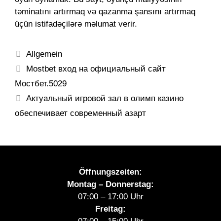
təminatını artırmaq və qazanma şansını artırmaq
üçün istifadəçilərə məlumat verir.
Allgemein
Mostbet вход на официальный сайт
Мостбет.5029
Актуальный игровой зал в олимп казино
обеспечивает современный азарт
Öffnungszeiten:
Montag – Donnerstag:
07:00 – 17:00 Uhr
Freitag: