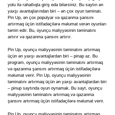
yolu ilə rahatlıqla giriş edə bilərsiniz. Bu saytın ən
yaxşı avantajlarından biri – ən çox oyun təminatı.
Pin Up, ən çox populyar və qazanma şansını
artırmaq üçün istifadəçilərə məlumat verən oyunları
təmin edir. Bu, oyunçu maliyyəsinin təminatını
artırır və qazanma şansını artırır.
Pin Up, oyunçu maliyyəsinin təminatını artırmaq
üçün ən yaxşı avantajlardan biri – pinap az. Bu
program, oyunçu maliyyəsinin təminatını artırmaq
və qazanma şansını artırmaq üçün istifadəçilərə
məlumat verir. Pin Up, oyunçu maliyyəsinin
təminatını artırmaq üçün ən yaxşı avantajlardan biri
– pinup saytında oyun oynamak. Bu sayt, oyunçu
maliyyəsinin təminatını artırmaq və qazanma
şansını artırmaq üçün istifadəçilərə məlumat verir.
Pin Up, oyunçu maliyyəsinin təminatını artırmaq