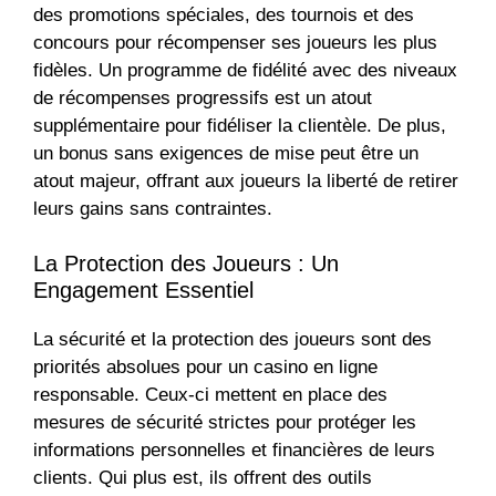
des promotions spéciales, des tournois et des
concours pour récompenser ses joueurs les plus
fidèles. Un programme de fidélité avec des niveaux
de récompenses progressifs est un atout
supplémentaire pour fidéliser la clientèle. De plus,
un bonus sans exigences de mise peut être un
atout majeur, offrant aux joueurs la liberté de retirer
leurs gains sans contraintes.
La Protection des Joueurs : Un
Engagement Essentiel
La sécurité et la protection des joueurs sont des
priorités absolues pour un casino en ligne
responsable. Ceux-ci mettent en place des
mesures de sécurité strictes pour protéger les
informations personnelles et financières de leurs
clients. Qui plus est, ils offrent des outils