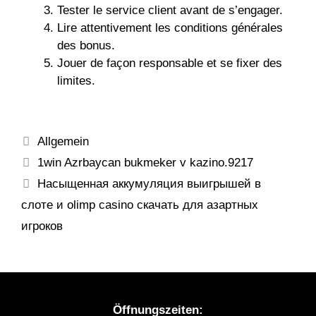
Tester le service client avant de s’engager.
Lire attentivement les conditions générales
des bonus.
Jouer de façon responsable et se fixer des
limites.
Allgemein
1win Azrbaycan bukmeker v kazino.9217
Насыщенная аккумуляция выигрышей в
слоте и olimp casino скачать для азартных
игроков
Öffnungszeiten: