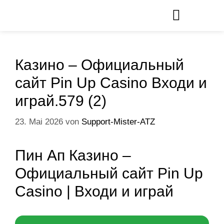
Казино – Официальный
сайт Pin Up Casino Входи и
играй.579 (2)
23. Mai 2026
von
Support-Mister-ATZ
Пин Ап Казино –
Официальный сайт Pin Up
Casino | Входи и играй