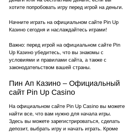
хотите попробовать игру перед игрой на деньги.
Начните играть на официальном сайте Pin Up
Казино сегодня и наслаждайтесь играми!
Важно: перед игрой на официальном сайте Pin
Up Казино убедитесь, что вы знакомы с
условиями и правилами сайта, а также с
законодательством вашей страны.
Пин Ап Казино – Официальный
сайт Pin Up Casino
На официальном сайте Pin Up Casino вы можете
найти все, что вам нужно для начала игры.
Здесь вы можете зарегистрироваться, сделать
депозит, выбрать игру и начать играть. Кроме