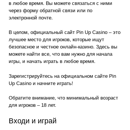
в любое время. Вы можете связаться с ними
через форму обратной связи или по
электронной почте.
В целом, официальный сайт Pin Up Casino – это
лучшее место для игроков, которые ищут
безопасное и честное онлайн-казино. Здесь вы
можете найти все, что вам нужно для начала
игры, и начать играть в любое время.
Зарегистрируйтесь на официальном сайте Pin
Up Casino и начните играть!
Обратите внимание, что минимальный возраст
для игроков – 18 лет.
Входи и играй