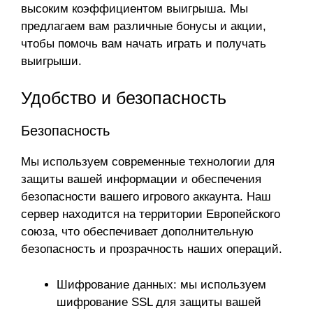
высоким коэффициентом выигрыша. Мы
предлагаем вам различные бонусы и акции,
чтобы помочь вам начать играть и получать
выигрыши.
Удобство и безопасность
Безопасность
Мы используем современные технологии для
защиты вашей информации и обеспечения
безопасности вашего игрового аккаунта. Наш
сервер находится на территории Европейского
союза, что обеспечивает дополнительную
безопасность и прозрачность наших операций.
Шифрование данных: мы используем
шифрование SSL для защиты вашей