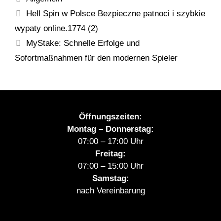
Hell Spin w Polsce Bezpieczne patnoci i szybkie
wypaty online.1774 (2)
MyStake: Schnelle Erfolge und
Sofortmaßnahmen für den modernen Spieler
Öffnungszeiten:
Montag – Donnerstag:
07:00 – 17:00 Uhr
Freitag:
07:00 – 15:00 Uhr
Samstag:
nach Vereinbarung