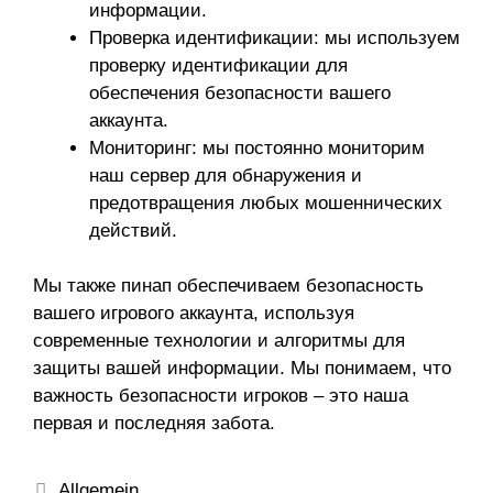
информации.
Проверка идентификации: мы используем
проверку идентификации для
обеспечения безопасности вашего
аккаунта.
Мониторинг: мы постоянно мониторим
наш сервер для обнаружения и
предотвращения любых мошеннических
действий.
Мы также
пинап
обеспечиваем безопасность
вашего игрового аккаунта, используя
современные технологии и алгоритмы для
защиты вашей информации. Мы понимаем, что
важность безопасности игроков – это наша
первая и последняя забота.
Allgemein