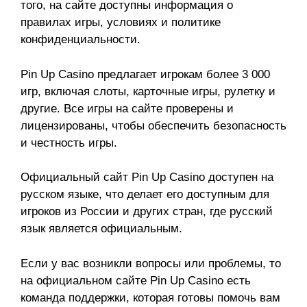
того, на сайте доступны информация о
правилах игры, условиях и политике
конфиденциальности.
Pin Up Casino предлагает игрокам более 3 000
игр, включая слоты, карточные игры, рулетку и
другие. Все игры на сайте проверены и
лицензированы, чтобы обеспечить безопасность
и честность игры.
Официальный сайт Pin Up Casino доступен на
русском языке, что делает его доступным для
игроков из России и других стран, где русский
язык является официальным.
Если у вас возникли вопросы или проблемы, то
на официальном сайте Pin Up Casino есть
команда поддержки, которая готовы помочь вам