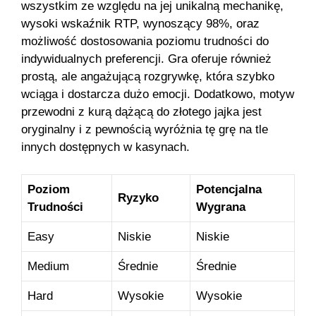
wszystkim ze względu na jej unikalną mechanikę,
wysoki wskaźnik RTP, wynoszący 98%, oraz
możliwość dostosowania poziomu trudności do
indywidualnych preferencji. Gra oferuje również
prostą, ale angażującą rozgrywkę, która szybko
wciąga i dostarcza dużo emocji. Dodatkowo, motyw
przewodni z kurą dążącą do złotego jajka jest
oryginalny i z pewnością wyróżnia tę grę na tle
innych dostępnych w kasynach.
Poziom
Potencjalna
Ryzyko
Trudności
Wygrana
Easy
Niskie
Niskie
Medium
Średnie
Średnie
Hard
Wysokie
Wysokie