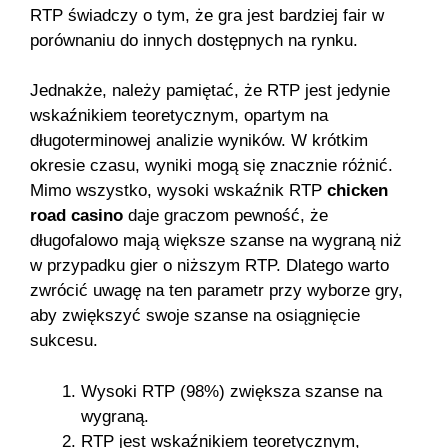
RTP świadczy o tym, że gra jest bardziej fair w
porównaniu do innych dostępnych na rynku.
Jednakże, należy pamiętać, że RTP jest jedynie
wskaźnikiem teoretycznym, opartym na
długoterminowej analizie wyników. W krótkim
okresie czasu, wyniki mogą się znacznie różnić.
Mimo wszystko, wysoki wskaźnik RTP
chicken
road casino
daje graczom pewność, że
długofalowo mają większe szanse na wygraną niż
w przypadku gier o niższym RTP. Dlatego warto
zwrócić uwagę na ten parametr przy wyborze gry,
aby zwiększyć swoje szanse na osiągnięcie
sukcesu.
Wysoki RTP (98%) zwiększa szanse na
wygraną.
RTP jest wskaźnikiem teoretycznym,