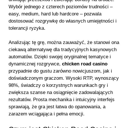
Wybór jednego z czterech poziomów trudności –
easy, medium, hard lub hardcore – pozwala
dostosować rozgrywkę do własnych umiejętności i
tolerancji ryzyka.
Analizując tę grę, można zauważyć, że stanowi ona
ciekawą alternatywę dla tradycyjnych kasynowych
automatów. Dzięki swojej oryginalnej tematyce i
dynamicznej rozgrywce,
chicken road casino
przypadnie do gustu zarówno nowicjuszom, jak i
doświadczonym graczom. Wysoki RTP, wynoszący
98%, świadczy o korzystnych warunkach gry i
zwiększa szanse na osiągnięcie zadowalających
rezultatów. Prosta mechanika i intuicyjny interfejs
sprawiają, że gra jest łatwa do opanowania, a
zarazem wciągająca i pełna emocji.