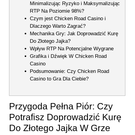
Minimalizując Ryzyko i Maksymalizując
RTP Na Poziomie 98%?
Czym jest Chicken Road Casino i
Dlaczego Warto Zagrać?
Mechanika Gry: Jak Doprowadzić Kurę
Do Złotego Jajka?
Wpływ RTP Na Potencjalne Wygrane
Grafika i Dźwięk W Chicken Road
Casino
Podsumowanie: Czy Chicken Road
Casino to Gra Dla Ciebie?
Przygoda Pełna Piór: Czy
Potrafisz Doprowadzić Kurę
Do Złotego Jajka W Grze