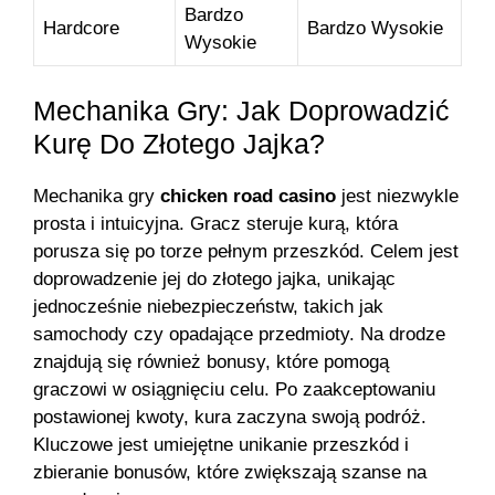
Bardzo
Hardcore
Bardzo Wysokie
Wysokie
Mechanika Gry: Jak Doprowadzić
Kurę Do Złotego Jajka?
Mechanika gry
chicken road casino
jest niezwykle
prosta i intuicyjna. Gracz steruje kurą, która
porusza się po torze pełnym przeszkód. Celem jest
doprowadzenie jej do złotego jajka, unikając
jednocześnie niebezpieczeństw, takich jak
samochody czy opadające przedmioty. Na drodze
znajdują się również bonusy, które pomogą
graczowi w osiągnięciu celu. Po zaakceptowaniu
postawionej kwoty, kura zaczyna swoją podróż.
Kluczowe jest umiejętne unikanie przeszkód i
zbieranie bonusów, które zwiększają szanse na