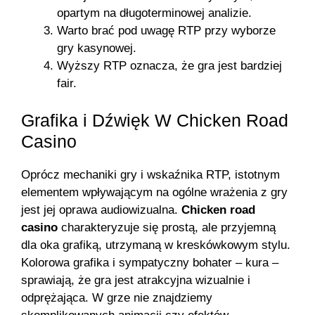
opartym na długoterminowej analizie.
Warto brać pod uwagę RTP przy wyborze
gry kasynowej.
Wyższy RTP oznacza, że gra jest bardziej
fair.
Grafika i Dźwięk W Chicken Road
Casino
Oprócz mechaniki gry i wskaźnika RTP, istotnym
elementem wpływającym na ogólne wrażenia z gry
jest jej oprawa audiowizualna.
Chicken road
casino
charakteryzuje się prostą, ale przyjemną
dla oka grafiką, utrzymaną w kreskówkowym stylu.
Kolorowa grafika i sympatyczny bohater – kura –
sprawiają, że gra jest atrakcyjna wizualnie i
odprężająca. W grze nie znajdziemy