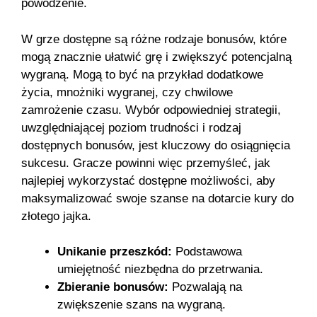
powodzenie.
W grze dostępne są różne rodzaje bonusów, które
mogą znacznie ułatwić grę i zwiększyć potencjalną
wygraną. Mogą to być na przykład dodatkowe
życia, mnożniki wygranej, czy chwilowe
zamrożenie czasu. Wybór odpowiedniej strategii,
uwzględniającej poziom trudności i rodzaj
dostępnych bonusów, jest kluczowy do osiągnięcia
sukcesu. Gracze powinni więc przemyśleć, jak
najlepiej wykorzystać dostępne możliwości, aby
maksymalizować swoje szanse na dotarcie kury do
złotego jajka.
Unikanie przeszkód:
Podstawowa
umiejętność niezbędna do przetrwania.
Zbieranie bonusów:
Pozwalają na
zwiększenie szans na wygraną.