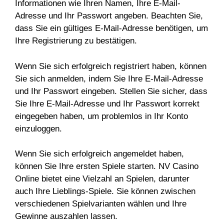
Informationen wie Ihren Namen, Ihre E-Mail-
Adresse und Ihr Passwort angeben. Beachten Sie,
dass Sie ein gültiges E-Mail-Adresse benötigen, um
Ihre Registrierung zu bestätigen.
Wenn Sie sich erfolgreich registriert haben, können
Sie sich anmelden, indem Sie Ihre E-Mail-Adresse
und Ihr Passwort eingeben. Stellen Sie sicher, dass
Sie Ihre E-Mail-Adresse und Ihr Passwort korrekt
eingegeben haben, um problemlos in Ihr Konto
einzuloggen.
Wenn Sie sich erfolgreich angemeldet haben,
können Sie Ihre ersten Spiele starten. NV Casino
Online bietet eine Vielzahl an Spielen, darunter
auch Ihre Lieblings-Spiele. Sie können zwischen
verschiedenen Spielvarianten wählen und Ihre
Gewinne auszahlen lassen.