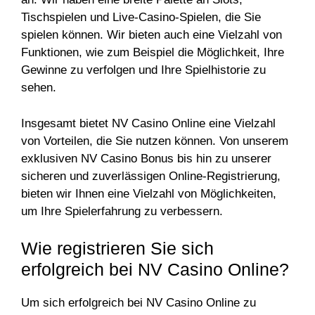
Tischspielen und Live-Casino-Spielen, die Sie
spielen können. Wir bieten auch eine Vielzahl von
Funktionen, wie zum Beispiel die Möglichkeit, Ihre
Gewinne zu verfolgen und Ihre Spielhistorie zu
sehen.
Insgesamt bietet NV Casino Online eine Vielzahl
von Vorteilen, die Sie nutzen können. Von unserem
exklusiven NV Casino Bonus bis hin zu unserer
sicheren und zuverlässigen Online-Registrierung,
bieten wir Ihnen eine Vielzahl von Möglichkeiten,
um Ihre Spielerfahrung zu verbessern.
Wie registrieren Sie sich
erfolgreich bei NV Casino Online?
Um sich erfolgreich bei NV Casino Online zu