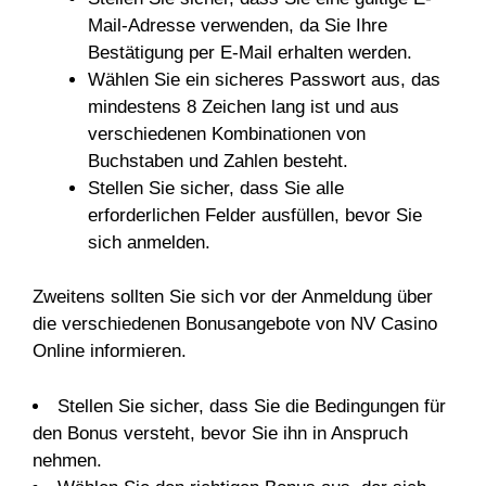
Mail-Adresse verwenden, da Sie Ihre
Bestätigung per E-Mail erhalten werden.
Wählen Sie ein sicheres Passwort aus, das
mindestens 8 Zeichen lang ist und aus
verschiedenen Kombinationen von
Buchstaben und Zahlen besteht.
Stellen Sie sicher, dass Sie alle
erforderlichen Felder ausfüllen, bevor Sie
sich anmelden.
Zweitens sollten Sie sich vor der Anmeldung über
die verschiedenen Bonusangebote von NV Casino
Online informieren.
Stellen Sie sicher, dass Sie die Bedingungen für
den Bonus versteht, bevor Sie ihn in Anspruch
nehmen.