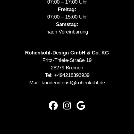
07:00 – 17:00 Uhr
Freitag:
07:00 – 15:00 Uhr
Samstag:
nach Vereinbarung
Rohenkohl-Design GmbH & Co. KG
Fritz-Thiele-Straße 19
28279 Bremen
Tel:
+494218393939
Mail:
kundendienst@rohenkohl.de