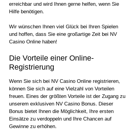
erreichbar und wird Ihnen gerne helfen, wenn Sie
Hilfe benötigen.
Wir wünschen Ihnen viel Glück bei Ihren Spielen
und hoffen, dass Sie eine großartige Zeit bei NV
Casino Online haben!
Die Vorteile einer Online-
Registrierung
Wenn Sie sich bei NV Casino Online registrieren,
können Sie sich auf eine Vielzahl von Vorteilen
freuen. Eines der größten Vorteile ist der Zugang zu
unserem exklusiven NV Casino Bonus. Dieser
Bonus bietet Ihnen die Möglichkeit, Ihre ersten
Einsätze zu verdoppeln und Ihre Chancen auf
Gewinne zu erhöhen.