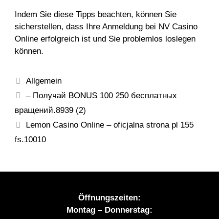
Indem Sie diese Tipps beachten, können Sie
sicherstellen, dass Ihre Anmeldung bei NV Casino
Online erfolgreich ist und Sie problemlos loslegen
können.
Allgemein
– Получай BONUS 100 250 бесплатных
вращений.8939 (2)
Lemon Casino Online – oficjalna strona pl 155
fs.10010
Öffnungszeiten:
Montag – Donnerstag: