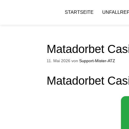
STARTSEITE
UNFALLRE
Matadorbet Casi
11. Mai 2026
von
Support-Mister-ATZ
Matadorbet Casin