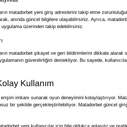
rın matadorbet yeni giriş adreslerini takip etme zorunluluğ
rak, anında güncel bilgilere ulaşabilirsiniz. Ayrıca, matador
 uygulama üzerinden takip edebilirsiniz.
rı
rın matadorbet şikayet ve geri bildirimlerini dikkate alarak 
ygulamanın güvenilirliğini destekliyor. Bu sayede, kullanıcıla
Kolay Kullanım
n erişim imkanı sunarak oyun deneyimini kolaylaştırıyor. Mat
uz bir şekilde gerçekleştirilebiliyor. Matadorbet güncel giri
adorbet yeni kullanıcılar için bile oldukça anlaşılır ve prati