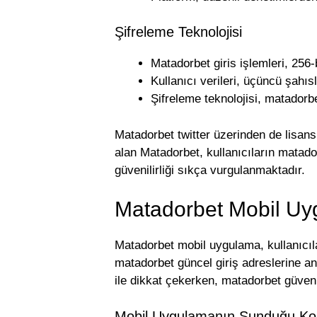
Şifreleme Teknolojisi
Matadorbet giris işlemleri, 256-
Kullanıcı verileri, üçüncü şahı
Şifreleme teknolojisi, matadorbe
Matadorbet twitter üzerinden de lisan
alan Matadorbet, kullanıcıların matad
güvenilirliği sıkça vurgulanmaktadır.
Matadorbet Mobil Uyg
Matadorbet mobil uygulama, kullanıcıl
matadorbet güncel giriş adreslerine anı
ile dikkat çekerken, matadorbet güveni
Mobil Uygulamanın Sunduğu Kola