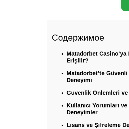
Содержимое
Matadorbet Casino’ya 
Erişilir?
Matadorbet’te Güvenl
Deneyimi
Güvenlik Önlemleri ve 
Kullanıcı Yorumları ve
Deneyimler
Lisans ve Şifreleme De