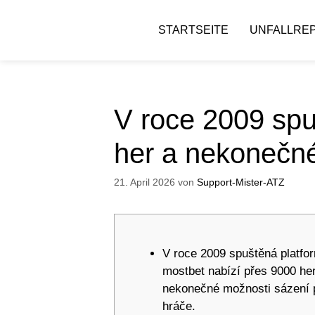
STARTSEITE
UNFALLRE
V roce 2009 spu
her a nekonečné
21. April 2026
von
Support-Mister-ATZ
V roce 2009 spuštěná platfo
mostbet nabízí přes 9000 he
nekonečné možnosti sázení 
hráče.