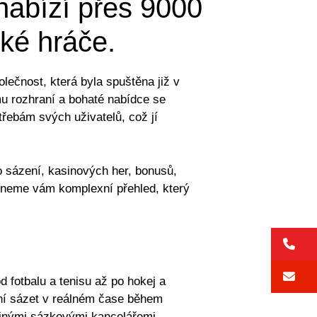
nabízí přes 9000
ké hráče.
ečnost, která byla spuštěna již v
mu rozhraní a bohaté nabídce se
třebám svých uživatelů, což jí
 sázení, kasinových her, bonusů,
tneme vám komplexní přehled, který
Bu
Bu
 fotbalu a tenisu až po hokej a
žní sázet v reálném čase během
inými sázkovými kancelářemi.