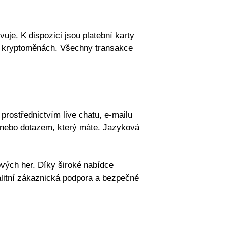
uje. K dispozici jsou platební karty
y v kryptoměnách. Všechny transakce
prostřednictvím live chatu, e-mailu
 nebo dotazem, který máte. Jazyková
ových her. Díky široké nabídce
alitní zákaznická podpora a bezpečné