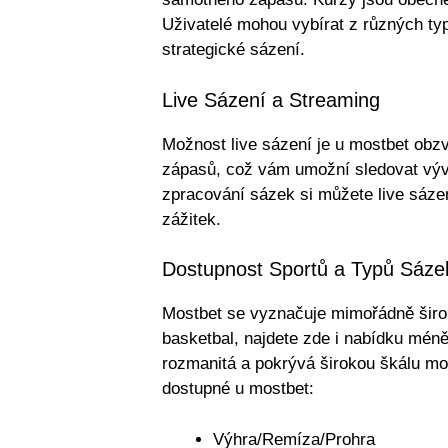
Uživatelé mohou vybírat z různých ty
strategické sázení.
Live Sázení a Streaming
Možnost live sázení je u mostbet obzv
zápasů, což vám umožní sledovat vývo
zpracování sázek si můžete live sázen
zážitek.
Dostupnost Sportů a Typů Sáze
Mostbet se vyznačuje mimořádně široko
basketbal, najdete zde i nabídku méně 
rozmanitá a pokrývá širokou škálu mo
dostupné u mostbet:
Výhra/Remíza/Prohra