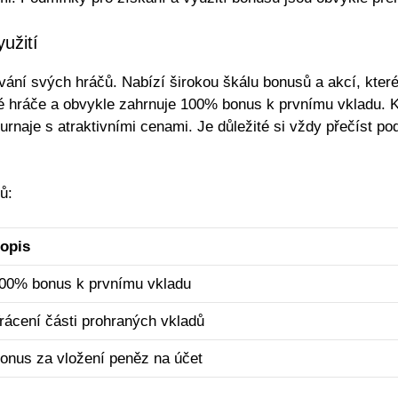
užití
ání svých hráčů. Nabízí širokou škálu bonusů a akcí, kte
vé hráče a obvykle zahrnuje 100% bonus k prvnímu vkladu. 
rnaje s atraktivními cenami. Je důležité si vždy přečíst po
ů:
opis
00% bonus k prvnímu vkladu
rácení části prohraných vkladů
onus za vložení peněz na účet