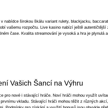
v nabídce širokou škálu variant rulety, blackjacku, baccara
obí vašemu rozpočtu. Live kasino nabízí ještě autentičtější
álném čase. Kvalita streamování je vysoká a hra je plynulá 
ení Vašich Šancí na Výhru
ce pro nové i stávající hráče. Noví hráči mohou využít uvíta
 prvnímu vkladu. Stávající hráči mohou těžit z různých akc
ami. Podmínky pro získání a využití bonusů jsou obvykle pře