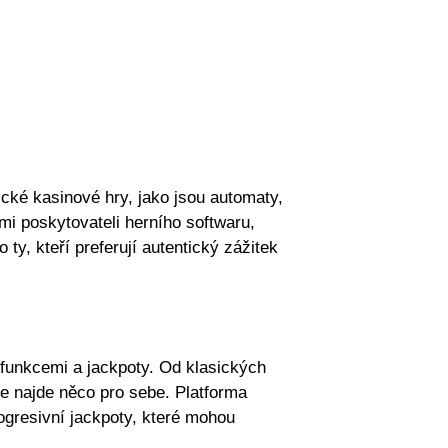
cké kasinové hry, jako jsou automaty,
ími poskytovateli herního softwaru,
ty, kteří preferují autentický zážitek
funkcemi a jackpoty. Od klasických
e najde něco pro sebe. Platforma
ogresivní jackpoty, které mohou