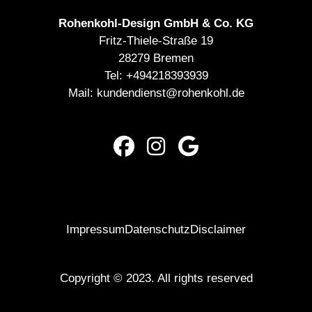
Rohenkohl-Design GmbH & Co. KG
Fritz-Thiele-Straße 19
28279 Bremen
Tel:
+494218393939
Mail:
kundendienst@rohenkohl.de
Impressum
Datenschutz
Disclaimer
Copyright © 2023. All rights reserved