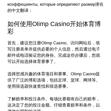
коэффициенты, которые определяют размер潜在
的中文翻译：
如何使用Olimp Casino开始体育博
彩
首先，建议您注册Olimp Casino。访问网站后，填
写注册表单并提供必要的个人信息，然后通过电子
邮件或电话验证您的身份。完成这些步骤后，您就
可以开始选择体育赛事了。
选择您感兴趣的体育项目和赛事。Olimp Casino提
供了广泛的博彩选项，包括足球、篮球、网球等。
使用筛选器快速查找和筛选赛事。
了解赔率和投注条件。每场比赛都有自己的赔率，
这决定了您的投注金额。仔细查看赔率和条件，以