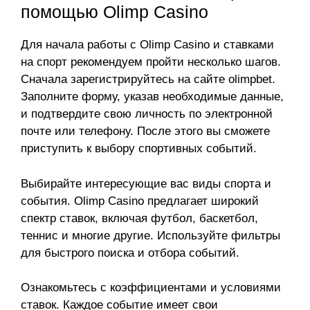
помощью Olimp Casino
Для начала работы с Olimp Casino и ставками
на спорт рекомендуем пройти несколько шагов.
Сначала зарегистрируйтесь на сайте olimpbet.
Заполните форму, указав необходимые данные,
и подтвердите свою личность по электронной
почте или телефону. После этого вы сможете
приступить к выбору спортивных событий.
Выбирайте интересующие вас виды спорта и
события. Olimp Casino предлагает широкий
спектр ставок, включая футбол, баскетбол,
теннис и многие другие. Используйте фильтры
для быстрого поиска и отбора событий.
Ознакомьтесь с коэффициентами и условиями
ставок. Каждое событие имеет свои