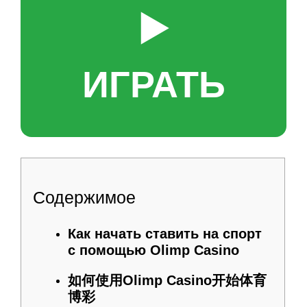
▶️
ИГРАТЬ
Содержимое
Как начать ставить на спорт
с помощью Olimp Casino
如何使用Olimp Casino开始体育
博彩