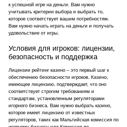
к успешной игре на деньги. Вам нужно
учитывать критерии выбора и выбрать то,
которое соответствует вашим потребностям.
Вам нужно начать играть на деньги и получать
удовольствие от игры.
Условия для игроков: лицензии,
безопасность и поддержка
Лицензии
рейтинг казино
– это первый шаг к
обеспечению безопасности игроков. Казино,
имеющее лицензию, подтверждает, что оно
соответствует строгим требованиям и
стандартам, установленным регуляторами
игорного бизнеса. Вам нужно выбрать казино,
которое имеет лицензию от известных
регуляторов, таких как Мальтийская комиссия по
игорному бизнесу или Комиссия по