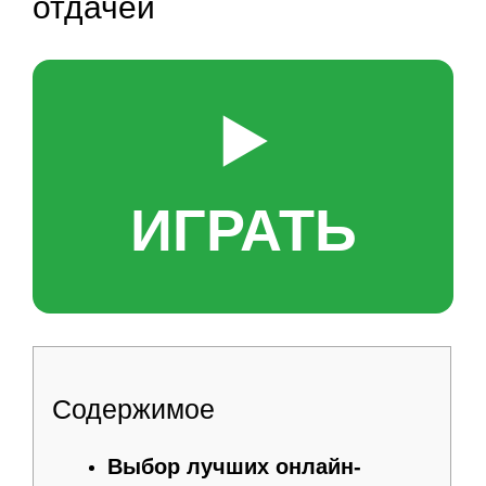
отдачей
▶️
ИГРАТЬ
Содержимое
Выбор лучших онлайн-