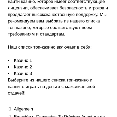
найти казино, которое имеет соответствующие
лицензии, обеспечивает безопасность игроков и
предлагает высококачественную поддержку. Мы
рекомендуем вам выбрать из нашего списка
топ-казино, которые соответствуют всем
требованиям и стандартам.
Наш список топ-казино включает в себя:
Казино 1
Казино 2
Казино 3
Выберите из нашего списка топ-казино и
начните играть на деньги с максимальной
отдачей!
Allgemein
Emoción y Ganancias Tu Próxima Aventura de