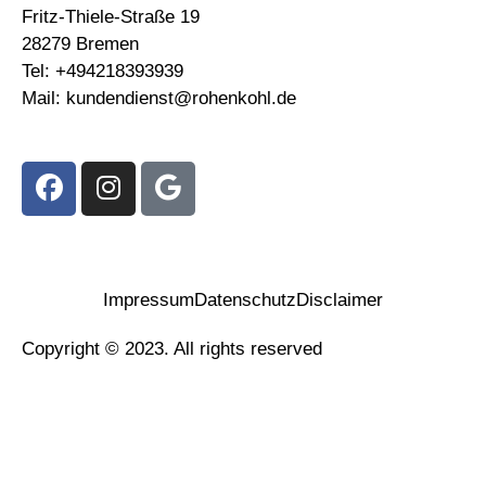
Fritz-Thiele-Straße 19
28279 Bremen
Tel:
+494218393939
Mail:
kundendienst@rohenkohl.de
Impressum
Datenschutz
Disclaimer
Copyright © 2023. All rights reserved