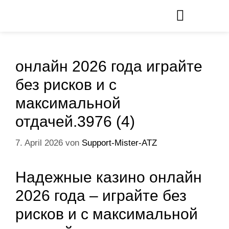
онлайн 2026 года играйте
без рисков и с
максимальной
отдачей.3976 (4)
7. April 2026
von
Support-Mister-ATZ
Надежные казино онлайн
2026 года – играйте без
рисков и с максимальной