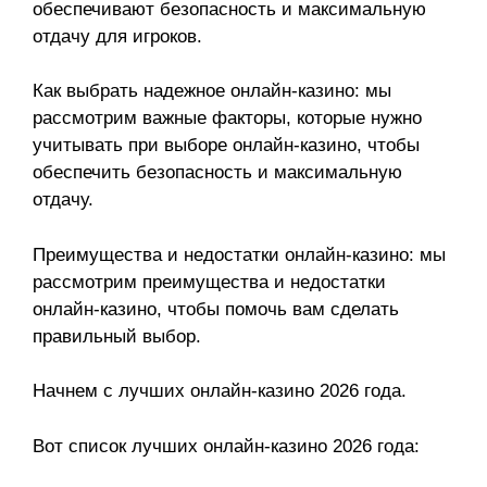
обеспечивают безопасность и максимальную
отдачу для игроков.
Как выбрать надежное онлайн-казино: мы
рассмотрим важные факторы, которые нужно
учитывать при выборе онлайн-казино, чтобы
обеспечить безопасность и максимальную
отдачу.
Преимущества и недостатки онлайн-казино: мы
рассмотрим преимущества и недостатки
онлайн-казино, чтобы помочь вам сделать
правильный выбор.
Начнем с лучших онлайн-казино 2026 года.
Вот список лучших онлайн-казино 2026 года: