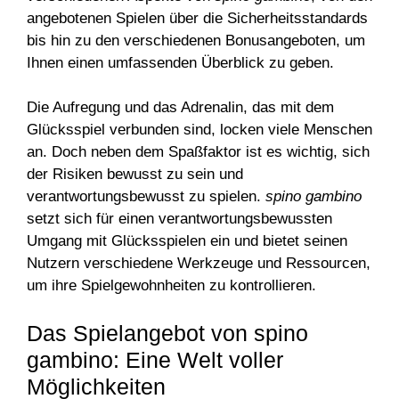
angebotenen Spielen über die Sicherheitsstandards
bis hin zu den verschiedenen Bonusangeboten, um
Ihnen einen umfassenden Überblick zu geben.
Die Aufregung und das Adrenalin, das mit dem
Glücksspiel verbunden sind, locken viele Menschen
an. Doch neben dem Spaßfaktor ist es wichtig, sich
der Risiken bewusst zu sein und
verantwortungsbewusst zu spielen.
spino gambino
setzt sich für einen verantwortungsbewussten
Umgang mit Glücksspielen ein und bietet seinen
Nutzern verschiedene Werkzeuge und Ressourcen,
um ihre Spielgewohnheiten zu kontrollieren.
Das Spielangebot von spino
gambino: Eine Welt voller
Möglichkeiten