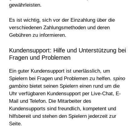
gewährleisten.
Es ist wichtig, sich vor der Einzahlung über die
verschiedenen Zahlungsmethoden und deren
Gebühren zu informieren.
Kundensupport: Hilfe und Unterstützung bei
Fragen und Problemen
Ein guter Kundensupport ist unerlässlich, um
Spielern bei Fragen und Problemen zu helfen.
spino
gambino
bietet seinen Spielern einen rund um die
Uhr verfügbaren Kundensupport per Live-Chat, E-
Mail und Telefon. Die Mitarbeiter des
Kundensupports sind freundlich, kompetent und
hilfsbereit und stehen den Spielern jederzeit zur
Seite.