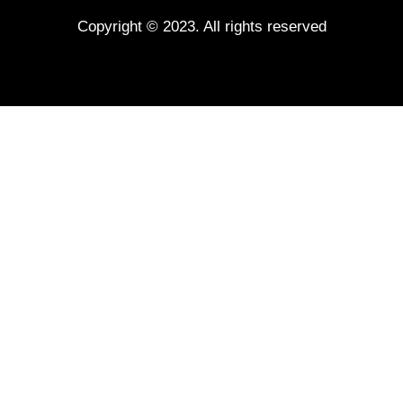
Copyright © 2023. All rights reserved