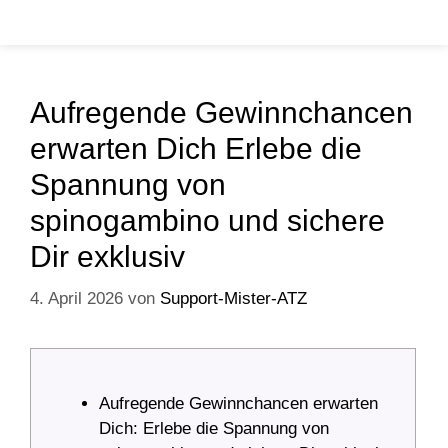
Aufregende Gewinnchancen
erwarten Dich Erlebe die
Spannung von
spinogambino und sichere
Dir exklusiv
4. April 2026
von
Support-Mister-ATZ
Aufregende Gewinnchancen erwarten
Dich: Erlebe die Spannung von