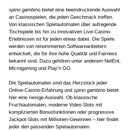
spino gambino
bietet eine beeindruckende Auswahl
an Casinospielen, die jeden Geschmack treffen.
Von klassischen Spielautomaten über aufregende
Tischspiele bis hin zu innovativen Live-Casino-
Erlebnissen ist für jeden etwas dabei. Die Spiele
werden von renommierten Softwareanbietern
entwickelt, die für ihre hohe Qualität und Fairness
bekannt sind. Dazu gehören unter anderem NetEnt,
Microgaming und Play’n GO.
Die Spielautomaten sind das Herzstück jeder
Online-Casino-Erfahrung und
spino gambino
bietet
hier eine riesige Auswahl. Ob klassische
Fruchtautomaten, moderne Video-Slots mit
komplizierten Bonusfunktionen oder progressive
Jackpot-Slots mit Millionen-Gewinnen – hier findet
jeder den passenden Spielautomaten.