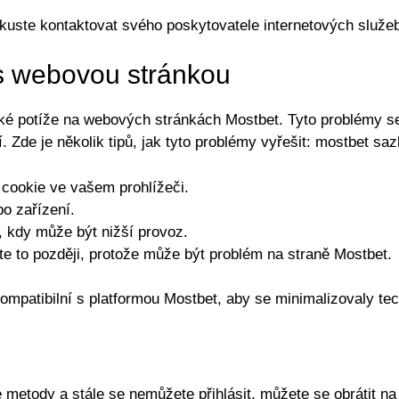
kuste kontaktovat svého poskytovatele internetových služe
s webovou stránkou
é potíže na webových stránkách Mostbet. Tyto problémy s
 Zde je několik tipů, jak tyto problémy vyřešit:
mostbet saz
cookie ve vašem prohlížeči.
bo zařízení.
, kdy může být nižší provoz.
e to později, protože může být problém na straně Mostbet.
 kompatibilní s platformou Mostbet, aby se minimalizovaly te
 metody a stále se nemůžete přihlásit, můžete se obrátit 