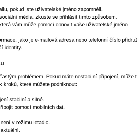
ailu, pokud jste uživatelské jméno zapomněli.
 sociální média, zkuste se přihlásit tímto způsobem.
která vám může pomoci obnovit vaše uživatelské jméno.
rmace, jako je e-mailová adresa nebo telefonní číslo přidru
 identity.
tu
m častým problémem. Pokud máte nestabilní připojení, může 
k kroků, které můžete podniknout:
ení stabilní a silné.
ipojit pomocí mobilních dat.
.
 není v režimu letadlo.
 aktuální.