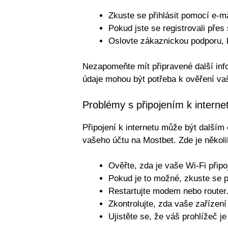
Zkuste se přihlásit pomocí e-m
Pokud jste se registrovali přes
Oslovte zákaznickou podporu, 
Nezapomeňte mít připravené další info
údaje mohou být potřeba k ověření vaší
Problémy s připojením k interne
Připojení k internetu může být další
vašeho účtu na Mostbet. Zde je několi
Ověřte, zda je vaše Wi-Fi připoj
Pokud je to možné, zkuste se př
Restartujte modem nebo router
Zkontrolujte, zda vaše zařízení
Ujistěte se, že váš prohlížeč je