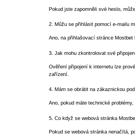
Pokud jste zapomněli své heslo, můžet
2. Můžu se přihlásit pomocí e-mailu 
Ano, na přihlašovací stránce Mostbet 
3. Jak mohu zkontrolovat své připojení
Ověření připojení k internetu lze pro
zařízení.
4. Mám se obrátit na zákaznickou po
Ano, pokud máte technické problémy, 
5. Co když se webová stránka Mostbe
Pokud se webová stránka nenačítá, po