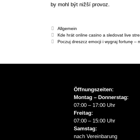
by mohl být nižší provoz.
Allgemein
Kde hrát online casino a sledovat live st
Poczuj dreszcz emocji i wygraj fortunę – 
Öffnungszeiten:
Montag – Donnerstag:
07:00 – 17:00 Uhr
Freitag:
07:00 – 15:00 Uhr
Samstag:
nach Vereinbarung