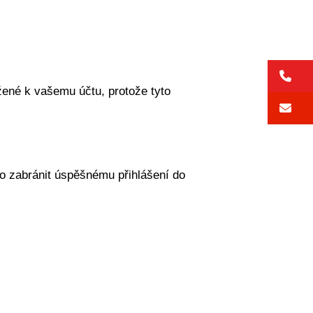
Bu
žené k vašemu účtu, protože tyto
Bu
to zabránit úspěšnému přihlášení do