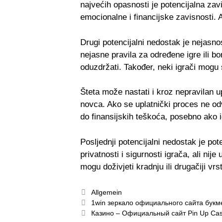
najvećih opasnosti je potencijalna zav
emocionalne i financijske zavisnosti. A
Drugi potencijalni nedostak je nejasno
nejasne pravila za određene igre ili 
oduzdržati. Također, neki igrači mogu
Šteta može nastati i kroz nepravilan up
novca. Ako se uplatnički proces ne odv
do finansijskih teškoća, posebno ako i
Posljednji potencijalni nedostak je pot
privatnosti i sigurnosti igrača, ali ni
mogu doživjeti kradnju ili drugačiji vrs
Allgemein
1win зеркало официального сайта букм
Казино – Официальный сайт Pin Up Cas