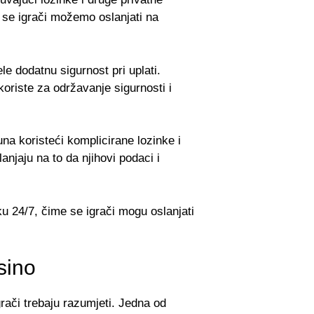
me se igrači možemo oslanjati na
 dodatnu sigurnost pri uplati.
oriste za održavanje sigurnosti i
na koristeći komplicirane lozinke i
njaju na to da njihovi podaci i
 24/7, čime se igrači mogu oslanjati
sino
rači trebaju razumjeti. Jedna od