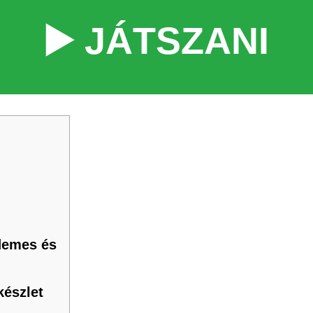
▶️ JÁTSZANI
demes és
készlet