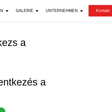
EN
GALERIE
UNTERNEHMEN
Kontakt
kezs a
entkezés a