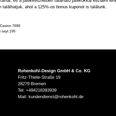
lhat, és a játékkészletben található játékokkal kezdeni leh
 találhatjuk, ahol a 125%-os bonus kuponot is találunk.
Casino.7686
 sayt.195
Rohenkohl-Design GmbH & Co. KG
Fritz-Thiele-Straße 19
28279 Bremen
Tel:
+494218393939
Mail:
kundendienst@rohenkohl.de