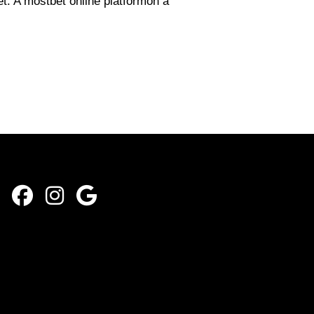
et. A mostbet online platformon a