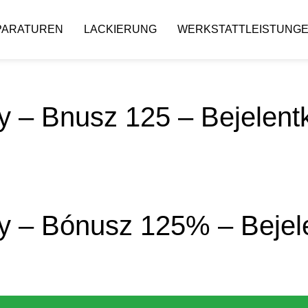
PARATUREN
LACKIERUNG
WERKSTATTLEISTUNG
 – Bnusz 125 – Bejelent
y – Bónusz 125% – Bejel