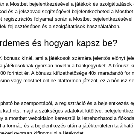
n a Mostbet bejelentkezésével a játékok és szolgáltatások 
ókod és a jelszavad segítségével bejelentkezheted a Mostbet 
t regisztrációs folyamat során a Mostbet bejelentkezésével 
elek fejlesztésében és a szolgáltatások használatában.
érdemes és hogyan kapsz be?
ónusz kínál, ami a játékosok számára jelentős előnyt jele
 a játékosoknak gyorsan növelni a bankjegyüket. A bónusz kif
00 forintot ér. A bónusz kifizethetősége 40x maradandó forin
casino vagy mostbet online platformon játszol, ez a bónusz s
ható be szempontából, a regisztráció és a bejelentkezés eg
 kattints, majd a szükséges adatokat kitöltve, belejelentke
y a mostbet weboldalon keresztül is létrehozhatod a fiókoda
d a formát, és a bejelentkezés után a játékterületen találhat
neked gyorsan kifinomulni a játékodat.