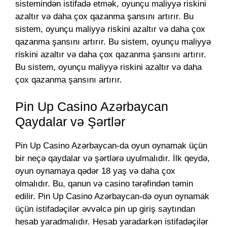
sistemindən istifadə etmək, oyunçu maliyyə riskini
azaltır və daha çox qazanma şansını artırır. Bu
sistem, oyunçu maliyyə riskini azaltır və daha çox
qazanma şansını artırır. Bu sistem, oyunçu maliyyə
riskini azaltır və daha çox qazanma şansını artırır.
Bu sistem, oyunçu maliyyə riskini azaltır və daha
çox qazanma şansını artırır.
Pin Up Casino Azərbaycan
Qaydalar və Şərtlər
Pin Up Casino Azərbaycan-da oyun oynamak üçün
bir neçə qaydalar və şərtlərə uyulmalıdır. İlk qeydə,
oyun oynamaya qədər 18 yaş və daha çox
olmalıdır. Bu, qanun və casino tərəfindən təmin
edilir. Pin Up Casino Azərbaycan-də oyun oynamak
üçün istifadəçilər əvvəlcə pin up giriş saytından
hesab yaradmalıdır. Hesab yaradarkən istifadəçilər