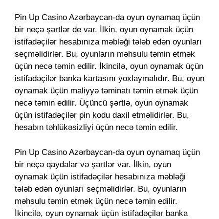
Pin Up Casino Azərbaycan-da oyun oynamaq üçün
bir neçə şərtlər de var. İlkin, oyun oynamak üçün
istifadəçilər hesabınıza məbləği tələb edən oyunları
seçməlidirlər. Bu, oyunların məhsulu təmin etmək
üçün necə təmin edilir. İkincilə, oyun oynamak üçün
istifadəçilər banka kartasını yoxlaymalıdır. Bu, oyun
oynamak üçün maliyyə təminatı təmin etmək üçün
necə təmin edilir. Üçüncü şərtlə, oyun oynamak
üçün istifadəçilər pin kodu daxil etməlidirlər. Bu,
hesabın təhlükəsizliyi üçün necə təmin edilir.
Pin Up Casino Azərbaycan-da oyun oynamaq üçün
bir neçə qaydalar və şərtlər var. İlkin, oyun
oynamak üçün istifadəçilər hesabınıza məbləği
tələb edən oyunları seçməlidirlər. Bu, oyunların
məhsulu təmin etmək üçün necə təmin edilir.
İkincilə, oyun oynamak üçün istifadəçilər banka