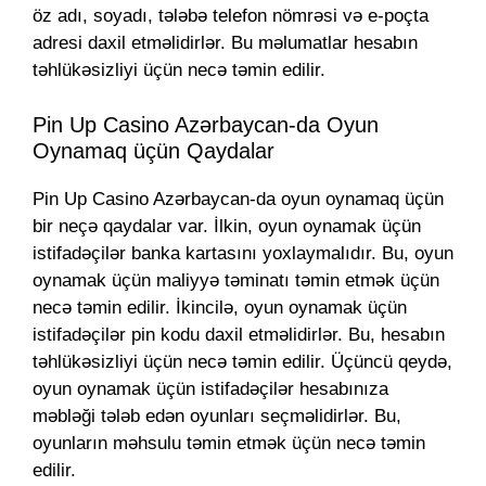
öz adı, soyadı, tələbə telefon nömrəsi və e-poçta
adresi daxil etməlidirlər. Bu məlumatlar hesabın
təhlükəsizliyi üçün necə təmin edilir.
Pin Up Casino Azərbaycan-da Oyun
Oynamaq üçün Qaydalar
Pin Up Casino Azərbaycan-da oyun oynamaq üçün
bir neçə qaydalar var. İlkin, oyun oynamak üçün
istifadəçilər banka kartasını yoxlaymalıdır. Bu, oyun
oynamak üçün maliyyə təminatı təmin etmək üçün
necə təmin edilir. İkincilə, oyun oynamak üçün
istifadəçilər pin kodu daxil etməlidirlər. Bu, hesabın
təhlükəsizliyi üçün necə təmin edilir. Üçüncü qeydə,
oyun oynamak üçün istifadəçilər hesabınıza
məbləği tələb edən oyunları seçməlidirlər. Bu,
oyunların məhsulu təmin etmək üçün necə təmin
edilir.