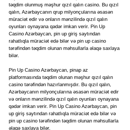
təqdim olunmuş məşhur qızıl qalın casino. Bu qızıl
qalın, Azərbaycanın qrup milyonçularına əsasən
müraciət edir və onların mənzilində qızıl qalın
oyunları oynayana qədər imkan verir. Pin Up
Casino Azərbaycan, pin up giriş saytından
rahatlıqla müraciət edə bilər və pin up casino
tərəfindən təqdim olunan məhsullarla əlaqə saxlaya
bilər.
Pin Up Casino Azərbaycan, pinap az
platformasında təqdim olunan məşhur qızıl qalın
casino tərəfindən hazırlanmışdır. Bu qızıl qalın,
Azərbaycanın milyonçularına əsasən müraciət edir
və onların mənzilində qızıl qalın oyunları oynayana
qədər imkan verir. Pin Up Casino Azərbaycan, pin
up giriş saytından rahatlıqla müraciət edə bilər və
pin up casino tərəfindən təqdim olunan məhsullarla
əlaqə saxlaya bilər.