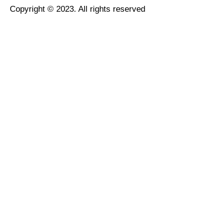
Copyright © 2023. All rights reserved