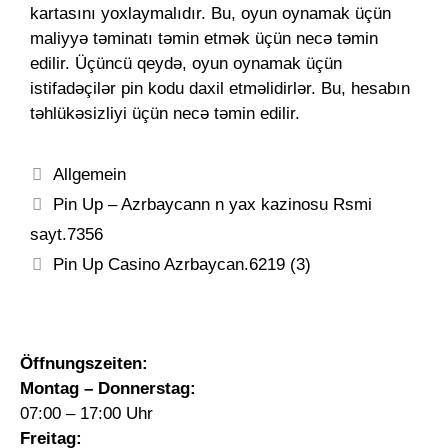
kartasını yoxlaymalıdır. Bu, oyun oynamak üçün
maliyyə təminatı təmin etmək üçün necə təmin
edilir. Üçüncü qeydə, oyun oynamak üçün
istifadəçilər pin kodu daxil etməlidirlər. Bu, hesabın
təhlükəsizliyi üçün necə təmin edilir.
Allgemein
Pin Up – Azrbaycann n yax kazinosu Rsmi
sayt.7356
Pin Up Casino Azrbaycan.6219 (3)
Öffnungszeiten:
Montag – Donnerstag:
07:00 – 17:00 Uhr
Freitag: