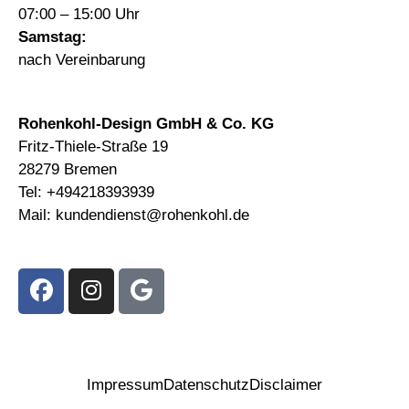
07:00 – 15:00 Uhr
Samstag:
nach Vereinbarung
Rohenkohl-Design GmbH & Co. KG
Fritz-Thiele-Straße 19
28279 Bremen
Tel:
+494218393939
Mail:
kundendienst@rohenkohl.de
Impressum
Datenschutz
Disclaimer