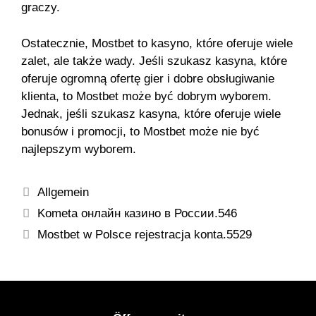
graczy.
Ostatecznie, Mostbet to kasyno, które oferuje wiele
zalet, ale także wady. Jeśli szukasz kasyna, które
oferuje ogromną ofertę gier i dobre obsługiwanie
klienta, to Mostbet może być dobrym wyborem.
Jednak, jeśli szukasz kasyna, które oferuje wiele
bonusów i promocji, to Mostbet może nie być
najlepszym wyborem.
Allgemein
Kometa онлайн казино в России.546
Mostbet w Polsce rejestracja konta.5529