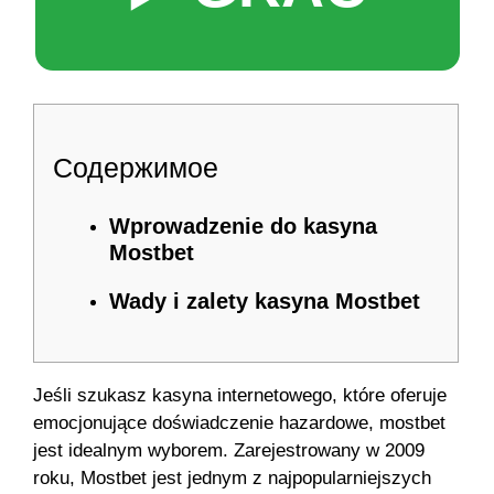
Содержимое
Wprowadzenie do kasyna
Mostbet
Wady i zalety kasyna Mostbet
Jeśli szukasz kasyna internetowego, które oferuje
emocjonujące doświadczenie hazardowe,
mostbet
jest idealnym wyborem. Zarejestrowany w 2009
roku, Mostbet jest jednym z najpopularniejszych