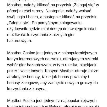
Mostbet, należy kliknąć na przycisk „Zaloguj się“ w
górnej części strony. Następnie, należy wpisać
swój login i hasło, a następnie kliknąć na przycisk
„Zaloguj się“. Po pomyślnym zalogowaniu,
użytkownik będzie miał dostęp do swojego konta i
możliwość korzystania z różnych gier
hazardowych.
Mostbet Casino jest jednym z najpopularniejszych
kasyn internetowych na rynku, oferujących szeroki
wybór gier hazardowych, w tym ruletka, blackjack,
poker i wiele innych. Kasyno Mostbet oferuje także
atrakcyjne bonusy, takie jak bonus powitalny i
bonusy załogowe, aby zachęcić nowych graczy do
korzystania z kasyna.
Mostbet Polska jest jednym z najpopularniejszych
kasyn internetowych w Polsce, oferujących szeroki