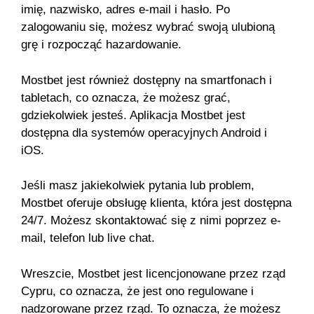
imię, nazwisko, adres e-mail i hasło. Po
zalogowaniu się, możesz wybrać swoją ulubioną
grę i rozpocząć hazardowanie.
Mostbet jest również dostępny na smartfonach i
tabletach, co oznacza, że możesz grać,
gdziekolwiek jesteś. Aplikacja Mostbet jest
dostępna dla systemów operacyjnych Android i
iOS.
Jeśli masz jakiekolwiek pytania lub problem,
Mostbet oferuje obsługę klienta, która jest dostępna
24/7. Możesz skontaktować się z nimi poprzez e-
mail, telefon lub live chat.
Wreszcie, Mostbet jest licencjonowane przez rząd
Cypru, co oznacza, że jest ono regulowane i
nadzorowane przez rząd. To oznacza, że możesz