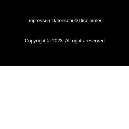
Impressum
Datenschutz
Disclaimer
Copyright © 2023. All rights reserved