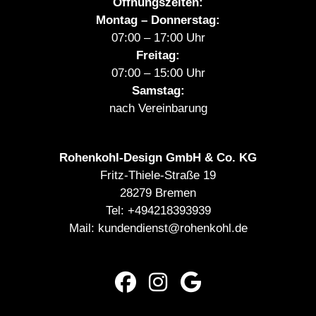
Öffnungszeiten:
Montag – Donnerstag:
07:00 – 17:00 Uhr
Freitag:
07:00 – 15:00 Uhr
Samstag:
nach Vereinbarung
Rohenkohl-Design GmbH & Co. KG
Fritz-Thiele-Straße 19
28279 Bremen
Tel:
+494218393939
Mail:
kundendienst@rohenkohl.de