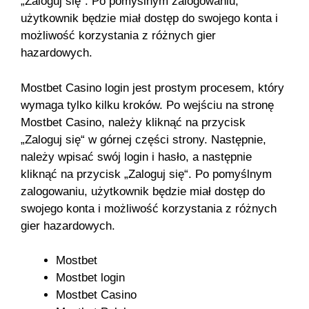
„Zaloguj się“. Po pomyślnym zalogowaniu,
użytkownik będzie miał dostęp do swojego konta i
możliwość korzystania z różnych gier
hazardowych.
Mostbet Casino login jest prostym procesem, który
wymaga tylko kilku kroków. Po wejściu na stronę
Mostbet Casino, należy kliknąć na przycisk
„Zaloguj się“ w górnej części strony. Następnie,
należy wpisać swój login i hasło, a następnie
kliknąć na przycisk „Zaloguj się“. Po pomyślnym
zalogowaniu, użytkownik będzie miał dostęp do
swojego konta i możliwość korzystania z różnych
gier hazardowych.
Mostbet
Mostbet login
Mostbet Casino