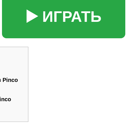
▶️ ИГРАТЬ
 Pinco
inco