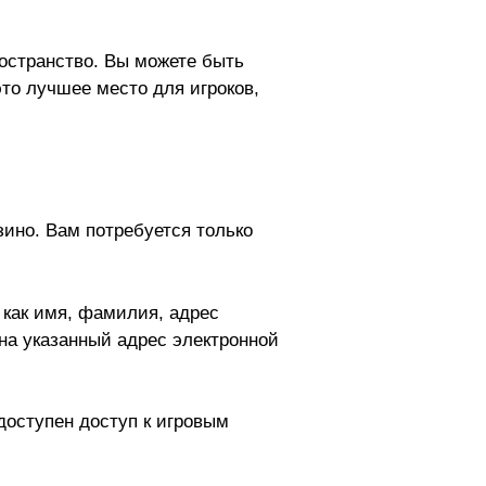
ространство. Вы можете быть
это лучшее место для игроков,
зино. Вам потребуется только
 как имя, фамилия, адрес
на указанный адрес электронной
 доступен доступ к игровым