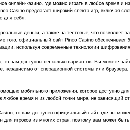
ое онлайн-казино, где можно играть в любое время и из
co Casino предлагает широкий спектр игр, включая слот
о для себя.
 реальные деньги, а также на тестовые, что позволяет в
ме того, официальный сайт Pinco Casino обеспечивает 
ации, используя современные технологии шифрования
, то вам доступны несколько вариантов. Вы можете найт
е, независимо от операционной системы или браузера. 
с помощью мобильного приложения, которое доступно дл
 в любое время и из любой точки мира, не зависящий о
asino, то вам доступен официальный сайт, где вы може
ен для игроков из многих стран, поэтому вам может быть 