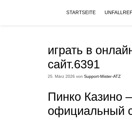
STARTSEITE
UNFALLRE
играть в онлай
сайт.6391
25. März 2026
von
Support-Mister-ATZ
Пинко Казино –
официальный 