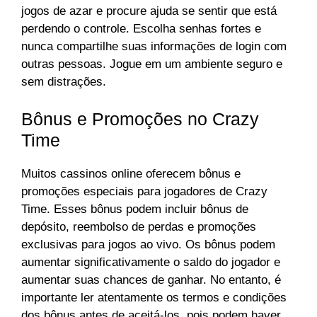
jogos de azar e procure ajuda se sentir que está
perdendo o controle. Escolha senhas fortes e
nunca compartilhe suas informações de login com
outras pessoas. Jogue em um ambiente seguro e
sem distrações.
Bônus e Promoções no Crazy
Time
Muitos cassinos online oferecem bônus e
promoções especiais para jogadores de Crazy
Time. Esses bônus podem incluir bônus de
depósito, reembolso de perdas e promoções
exclusivas para jogos ao vivo. Os bônus podem
aumentar significativamente o saldo do jogador e
aumentar suas chances de ganhar. No entanto, é
importante ler atentamente os termos e condições
dos bônus antes de aceitá-los, pois podem haver