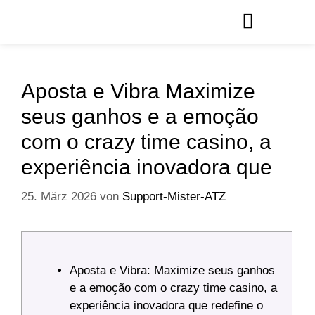
Aposta e Vibra Maximize
seus ganhos e a emoção
com o crazy time casino, a
experiência inovadora que
25. März 2026
von
Support-Mister-ATZ
Aposta e Vibra: Maximize seus ganhos
e a emoção com o crazy time casino, a
experiência inovadora que redefine o