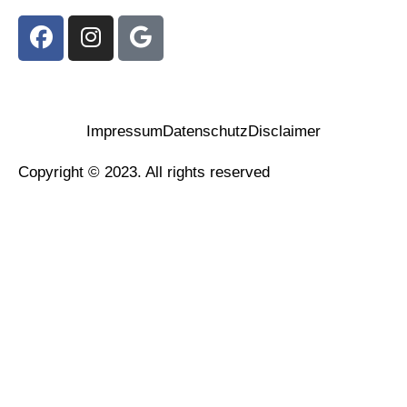
Impressum
Datenschutz
Disclaimer
Copyright © 2023. All rights reserved