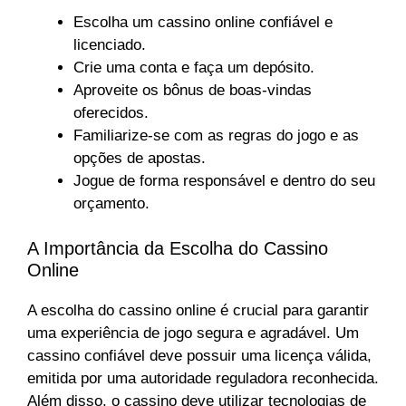
Escolha um cassino online confiável e
licenciado.
Crie uma conta e faça um depósito.
Aproveite os bônus de boas-vindas
oferecidos.
Familiarize-se com as regras do jogo e as
opções de apostas.
Jogue de forma responsável e dentro do seu
orçamento.
A Importância da Escolha do Cassino
Online
A escolha do cassino online é crucial para garantir
uma experiência de jogo segura e agradável. Um
cassino confiável deve possuir uma licença válida,
emitida por uma autoridade reguladora reconhecida.
Além disso, o cassino deve utilizar tecnologias de