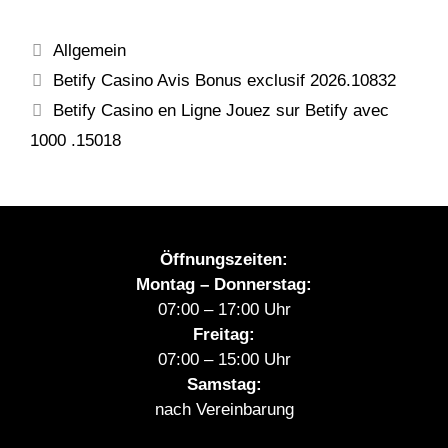
Allgemein
Betify Casino Avis Bonus exclusif 2026.10832
Betify Casino en Ligne Jouez sur Betify avec
1000 .15018
Öffnungszeiten:
Montag – Donnerstag:
07:00 – 17:00 Uhr
Freitag:
07:00 – 15:00 Uhr
Samstag:
nach Vereinbarung