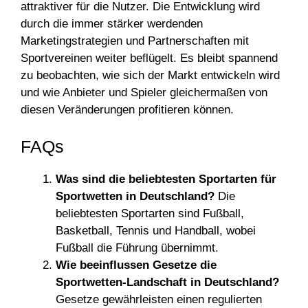
attraktiver für die Nutzer. Die Entwicklung wird
durch die immer stärker werdenden
Marketingstrategien und Partnerschaften mit
Sportvereinen weiter beflügelt. Es bleibt spannend
zu beobachten, wie sich der Markt entwickeln wird
und wie Anbieter und Spieler gleichermaßen von
diesen Veränderungen profitieren können.
FAQs
Was sind die beliebtesten Sportarten für
Sportwetten in Deutschland?
Die
beliebtesten Sportarten sind Fußball,
Basketball, Tennis und Handball, wobei
Fußball die Führung übernimmt.
Wie beeinflussen Gesetze die
Sportwetten-Landschaft in Deutschland?
Gesetze gewährleisten einen regulierten