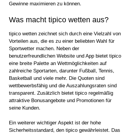
Gewinne maximieren zu können.
Was macht tipico wetten aus?
tipico wetten zeichnet sich durch eine Vielzahl von
Vorteilen aus, die es zu einer beliebten Wahl für
Sportwetter machen. Neben der
benutzerfreundlichen Website und App bietet tipico
eine breite Palette an Wettmöglichkeiten auf
zahlreiche Sportarten, darunter Fußball, Tennis,
Basketball und viele mehr. Die Quoten sind
wettbewerbsfähig und die Auszahlungsraten sind
transparent. Zusätzlich bietet tipico regelmäßig
attraktive Bonusangebote und Promotionen für
seine Kunden.
Ein weiterer wichtiger Aspekt ist der hohe
Sicherheitsstandard, den tipico gewährleistet. Das