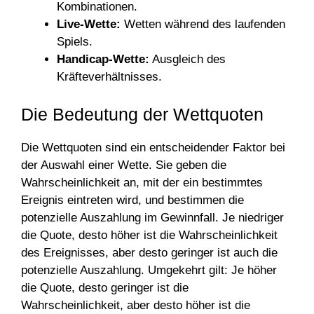
Kombinationen.
Live-Wette:
Wetten während des laufenden
Spiels.
Handicap-Wette:
Ausgleich des
Kräfteverhältnisses.
Die Bedeutung der Wettquoten
Die Wettquoten sind ein entscheidender Faktor bei
der Auswahl einer Wette. Sie geben die
Wahrscheinlichkeit an, mit der ein bestimmtes
Ereignis eintreten wird, und bestimmen die
potenzielle Auszahlung im Gewinnfall. Je niedriger
die Quote, desto höher ist die Wahrscheinlichkeit
des Ereignisses, aber desto geringer ist auch die
potenzielle Auszahlung. Umgekehrt gilt: Je höher
die Quote, desto geringer ist die
Wahrscheinlichkeit, aber desto höher ist die