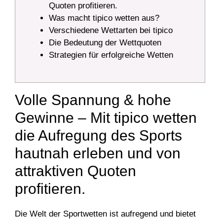
Quoten profitieren.
Was macht tipico wetten aus?
Verschiedene Wettarten bei tipico
Die Bedeutung der Wettquoten
Strategien für erfolgreiche Wetten
Volle Spannung & hohe
Gewinne – Mit tipico wetten
die Aufregung des Sports
hautnah erleben und von
attraktiven Quoten
profitieren.
Die Welt der Sportwetten ist aufregend und bietet