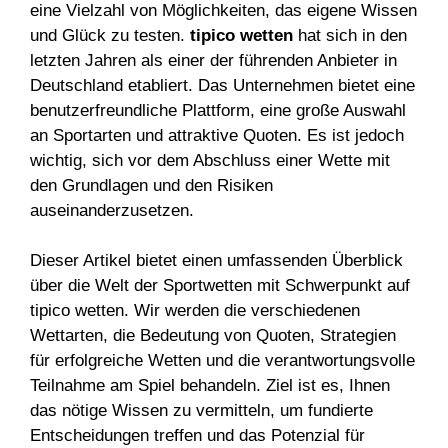
eine Vielzahl von Möglichkeiten, das eigene Wissen
und Glück zu testen.
tipico wetten
hat sich in den
letzten Jahren als einer der führenden Anbieter in
Deutschland etabliert. Das Unternehmen bietet eine
benutzerfreundliche Plattform, eine große Auswahl
an Sportarten und attraktive Quoten. Es ist jedoch
wichtig, sich vor dem Abschluss einer Wette mit
den Grundlagen und den Risiken
auseinanderzusetzen.
Dieser Artikel bietet einen umfassenden Überblick
über die Welt der Sportwetten mit Schwerpunkt auf
tipico wetten
. Wir werden die verschiedenen
Wettarten, die Bedeutung von Quoten, Strategien
für erfolgreiche Wetten und die verantwortungsvolle
Teilnahme am Spiel behandeln. Ziel ist es, Ihnen
das nötige Wissen zu vermitteln, um fundierte
Entscheidungen treffen und das Potenzial für