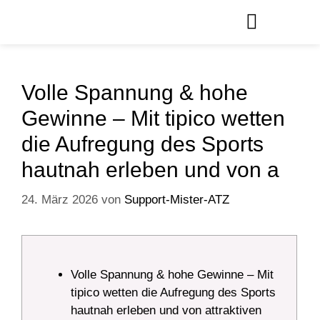
Volle Spannung & hohe
Gewinne – Mit tipico wetten
die Aufregung des Sports
hautnah erleben und von a
24. März 2026
von
Support-Mister-ATZ
Volle Spannung & hohe Gewinne – Mit
tipico wetten die Aufregung des Sports
hautnah erleben und von attraktiven