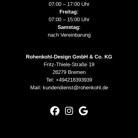
07:00 – 17:00 Uhr
Freitag:
07:00 – 15:00 Uhr
Samstag:
nach Vereinbarung
Rohenkohl-Design GmbH & Co. KG
Fritz-Thiele-Straße 19
28279 Bremen
Tel:
+494218393939
Mail:
kundendienst@rohenkohl.de