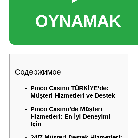
OYNAMAK
Содержимое
Pinco Casino TÜRKİYE’de:
Müşteri Hizmetleri ve Destek
Pinco Casino’de Müşteri
Hizmetleri: En İyi Deneyimi
İçin
24/7 Müşteri Destek Hizmetleri: