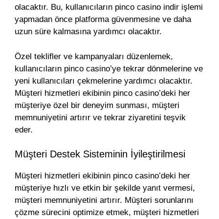
olacaktır. Bu, kullanıcıların pinco casino indir işlemi
yapmadan önce platforma güvenmesine ve daha
uzun süre kalmasına yardımcı olacaktır.
Özel teklifler ve kampanyaları düzenlemek,
kullanıcıların pinco casino’ye tekrar dönmelerine ve
yeni kullanıcıları çekmelerine yardımcı olacaktır.
Müşteri hizmetleri ekibinin pinco casino’deki her
müşteriye özel bir deneyim sunması, müşteri
memnuniyetini artırır ve tekrar ziyaretini teşvik
eder.
Müşteri Destek Sisteminin İyileştirilmesi
Müşteri hizmetleri ekibinin pinco casino’deki her
müşteriye hızlı ve etkin bir şekilde yanıt vermesi,
müşteri memnuniyetini artırır. Müşteri sorunlarını
çözme sürecini optimize etmek, müşteri hizmetleri