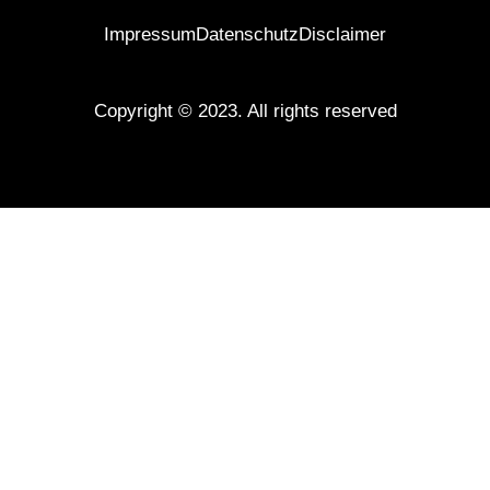
Impressum
Datenschutz
Disclaimer
Copyright © 2023. All rights reserved