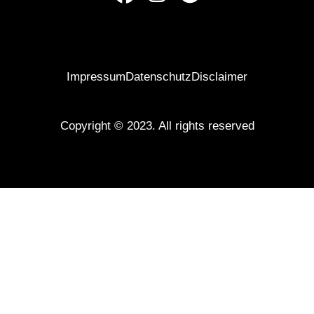
Impressum
Datenschutz
Disclaimer
Copyright © 2023. All rights reserved