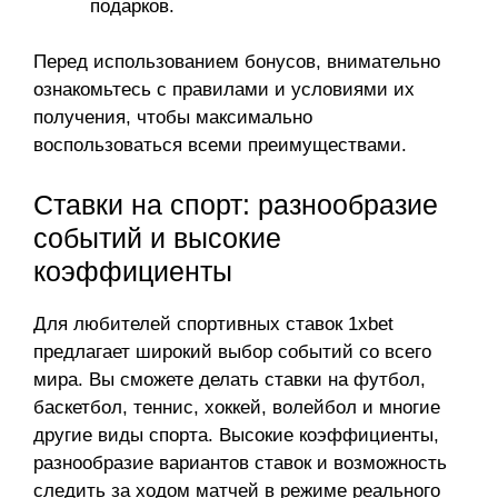
подарков.
Перед использованием бонусов, внимательно
ознакомьтесь с правилами и условиями их
получения, чтобы максимально
воспользоваться всеми преимуществами.
Ставки на спорт: разнообразие
событий и высокие
коэффициенты
Для любителей спортивных ставок 1xbet
предлагает широкий выбор событий со всего
мира. Вы сможете делать ставки на футбол,
баскетбол, теннис, хоккей, волейбол и многие
другие виды спорта. Высокие коэффициенты,
разнообразие вариантов ставок и возможность
следить за ходом матчей в режиме реального