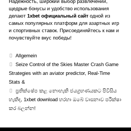
Надежность, широкий выбор развлечений,
щедрые бонусы и удобство использования
делают
1xbet официальный сайт
одной из
самых популярных платформ для азартных игр
и спортивных ставок. Присоединяйтесь к нам и
почувствуйте вкус победы!
Allgemein
Seize Control of the Skies Master Crash Game
Strategies with an aviator predictor, Real-Time
Stats &
ප්‍රතික්ෂේප කළ නොහැකි ජයග්‍රහණයකට පිවිසිය
හැකිද, 1xbet download හරහා ඔබේ වාසනාව පරීක්ෂා
කර බලන්න!