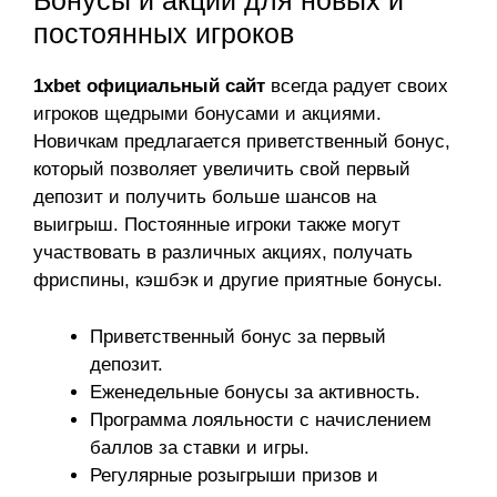
Бонусы и акции для новых и
постоянных игроков
1xbet официальный сайт
всегда радует своих
игроков щедрыми бонусами и акциями.
Новичкам предлагается приветственный бонус,
который позволяет увеличить свой первый
депозит и получить больше шансов на
выигрыш. Постоянные игроки также могут
участвовать в различных акциях, получать
фриспины, кэшбэк и другие приятные бонусы.
Приветственный бонус за первый
депозит.
Еженедельные бонусы за активность.
Программа лояльности с начислением
баллов за ставки и игры.
Регулярные розыгрыши призов и