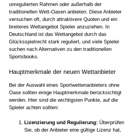
unregulierten Rahmen oder außerhalb der
traditionellen Wett-Oasen anbieten. Diese Anbieter
versuchen oft, durch attraktivere Quoten und ein
breiteres Wettangebot Spieler anzuziehen. In
Deutschland ist das Wettangebot durch das
Glücksspielrecht stark reguliert, und viele Spieler
suchen nach Alternativen zu den traditionellen
Sportsbooks.
Hauptmerkmale der neuen Wettanbieter
Bei der Auswahl eines Sportwettenanbieters ohne
Oase sollten einige Hauptmerkmale berücksichtigt
werden. Hier sind die wichtigsten Punkte, auf die
Spieler achten sollten:
Lizenzierung und Regulierung:
Überprüfen
Sie, ob der Anbieter eine gültige Lizenz hat,