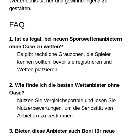
Wetterlebnis sicher und gewinnbringend zu
gestalten.
FAQ
1. Ist es legal, bei neuen Sportwettenanbietern
ohne Oase zu wetten?
Es gibt rechtliche Grauzonen, die Spieler
kennen sollten, bevor sie registrieren und
Wetten platzieren.
2. Wie finde ich die besten Wettanbieter ohne
Oase?
Nutzen Sie Vergleichsportale und lesen Sie
Nutzerbewertungen, um die Seriosität von
Anbietern zu bestimmen.
3. Bieten diese Anbieter auch Boni für neue