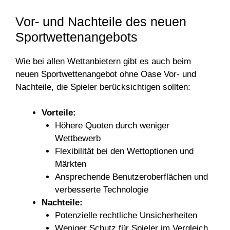
Vor- und Nachteile des neuen
Sportwettenangebots
Wie bei allen Wettanbietern gibt es auch beim
neuen Sportwettenangebot ohne Oase Vor- und
Nachteile, die Spieler berücksichtigen sollten:
Vorteile:
Höhere Quoten durch weniger
Wettbewerb
Flexibilität bei den Wettoptionen und
Märkten
Ansprechende Benutzeroberflächen und
verbesserte Technologie
Nachteile:
Potenzielle rechtliche Unsicherheiten
Weniger Schutz für Spieler im Vergleich