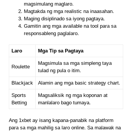
magsimulang maglaro.
Magtakda ng mga realistic na inaasahan.
Maging disiplinado sa iyong pagtaya.
Gamitin ang mga available na tool para sa
responsableng paglalaro.
Laro
Mga Tip sa Pagtaya
Magsimula sa mga simpleng taya
Roulette
tulad ng pula o itim.
Blackjack
Alamin ang mga basic strategy chart.
Sports
Magsaliksik ng mga koponan at
Betting
manlalaro bago tumaya.
Ang 1xbet ay isang kapana-panabik na platform
para sa mga mahilig sa laro online. Sa malawak na