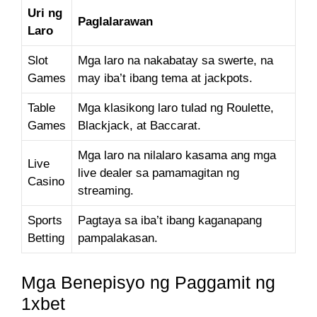
Uri ng
Paglalarawan
Laro
Slot
Mga laro na nakabatay sa swerte, na
Games
may iba’t ibang tema at jackpots.
Table
Mga klasikong laro tulad ng Roulette,
Games
Blackjack, at Baccarat.
Mga laro na nilalaro kasama ang mga
Live
live dealer sa pamamagitan ng
Casino
streaming.
Sports
Pagtaya sa iba’t ibang kaganapang
Betting
pampalakasan.
Mga Benepisyo ng Paggamit ng
1xbet