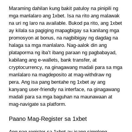
Maraming dahilan kung bakit patuloy na pinipili ng
mga manlalaro ang 1xbet. Isa na rito ang malawak
na uri ng laro na available. Bukod pa rito, ang 1xbet
ay kilala sa pagiging mapagbigay sa kanilang mga
promosyon at bonus, na nagbibigay ng dagdag na
halaga sa mga manlalaro. Nag-aalok din ang
plataporma ng iba’t ibang paraan ng pagbabayad,
kabilang ang e-wallets, bank transfer, at
cryptocurrency, na ginagawang madali para sa mga
manlalaro na magdeposito at mag-withdraw ng
pera. Ang isa pang bentahe ng 1xbet ay ang
kanyang user-friendly na interface, na ginagawang
madali para sa mga baguhan na maunawaan at
mag-navigate sa platform.
Paano Mag-Register sa 1xbet
Ang pag-register sa 1xbet ay isang simpleng