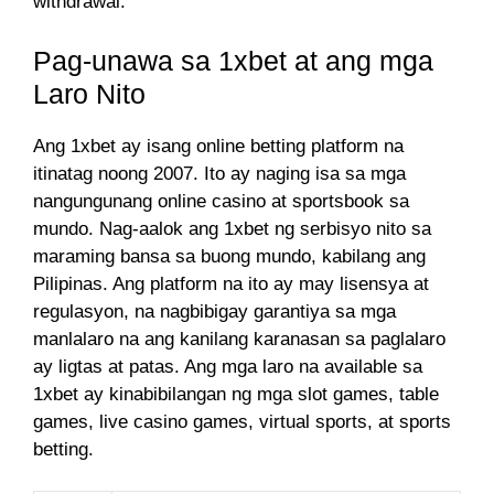
withdrawal.
Pag-unawa sa 1xbet at ang mga
Laro Nito
Ang 1xbet ay isang online betting platform na
itinatag noong 2007. Ito ay naging isa sa mga
nangungunang online casino at sportsbook sa
mundo. Nag-aalok ang 1xbet ng serbisyo nito sa
maraming bansa sa buong mundo, kabilang ang
Pilipinas. Ang platform na ito ay may lisensya at
regulasyon, na nagbibigay garantiya sa mga
manlalaro na ang kanilang karanasan sa paglalaro
ay ligtas at patas. Ang mga laro na available sa
1xbet ay kinabibilangan ng mga slot games, table
games, live casino games, virtual sports, at sports
betting.