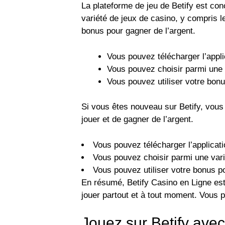
La plateforme de jeu de Betify est co
variété de jeux de casino, y compris l
bonus pour gagner de l’argent.
Vous pouvez télécharger l’appli
Vous pouvez choisir parmi une v
Vous pouvez utiliser votre bonu
Si vous êtes nouveau sur Betify, vou
jouer et de gagner de l’argent.
Vous pouvez télécharger l’applicati
Vous pouvez choisir parmi une varié
Vous pouvez utiliser votre bonus po
En résumé, Betify Casino en Ligne est
jouer partout et à tout moment. Vous p
Jouez sur Betify ave