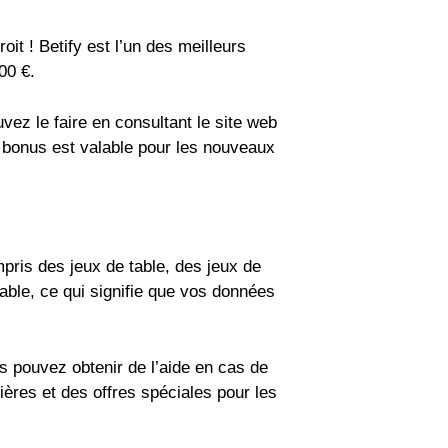
t ! Betify est l’un des meilleurs
00 €.
vez le faire en consultant le site web
le bonus est valable pour les nouveaux
pris des jeux de table, des jeux de
able, ce qui signifie que vos données
us pouvez obtenir de l’aide en cas de
ères et des offres spéciales pour les