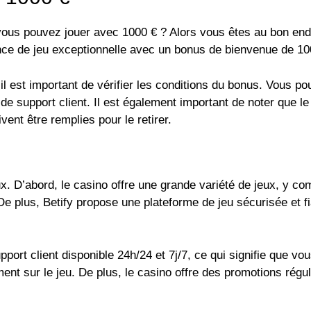
ous pouvez jouer avec 1000 € ? Alors vous êtes au bon endroi
ence de jeu exceptionnelle avec un bonus de bienvenue de 10
l est important de vérifier les conditions du bonus. Vous pou
 de support client. Il est également important de noter que 
vent être remplies pour le retirer.
. D’abord, le casino offre une grande variété de jeux, y com
e plus, Betify propose une plateforme de jeu sécurisée et fi
pport client disponible 24h/24 et 7j/7, ce qui signifie que vo
t sur le jeu. De plus, le casino offre des promotions réguli