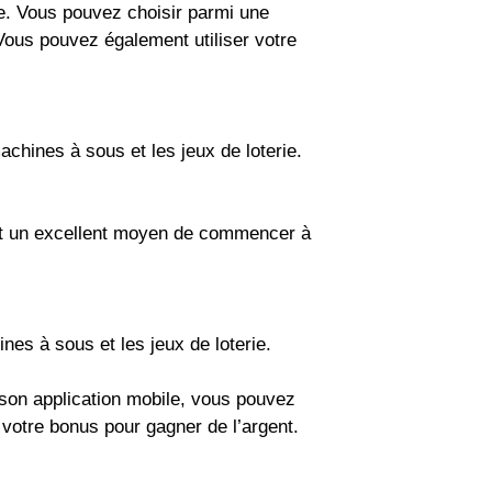
ée. Vous pouvez choisir parmi une
 Vous pouvez également utiliser votre
achines à sous et les jeux de loterie.
est un excellent moyen de commencer à
nes à sous et les jeux de loterie.
 son application mobile, vous pouvez
 votre bonus pour gagner de l’argent.