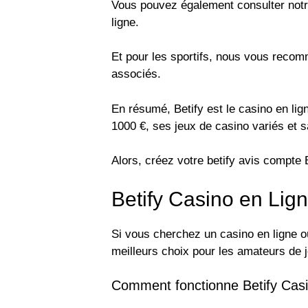
Vous pouvez également consulter notre 
ligne.
Et pour les sportifs, nous vous recomm
associés.
En résumé, Betify est le casino en lig
1000 €, ses jeux de casino variés et
Alors, créez votre
betify avis
compte B
Betify Casino en Lig
Si vous cherchez un casino en ligne où
meilleurs choix pour les amateurs de j
Comment fonctionne Betify Casi