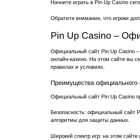
Начните играть в Pin Up Casino сег
Обратите внимание, что игроки дол
Pin Up Casino – Оф
Официальный сайт Pin Up Casino – 
онлайн-казино. На этом сайте вы с
правилах и условиях.
Преимущества официального с
Официальный сайт Pin Up Casino п
Безопасность: официальный сайт Pi
алгоритмы для защиты данных.
Широкий спектр игр: на этом сайте 