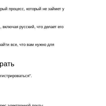
трый процесс, который не займет у
 включая русский, что делает его
айти все, что вам нужно для
грать
егистрироваться“.
рес электронной почты.