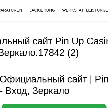
PARATUREN
LACKIERUNG
WERKSTATTLEISTUNG
льный сайт Pin Up Casi
Зеркало.17842 (2)
Официальный сайт | Pin
– Вход, Зеркало