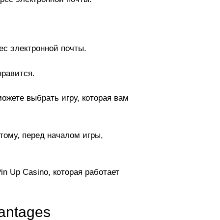
ес электронной почты.
нравится.
можете выбрать игру, которая вам
тому, перед началом игры,
n Up Casino, которая работает
antages