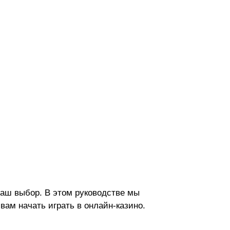
ваш выбор. В этом руководстве мы
ам начать играть в онлайн-казино.