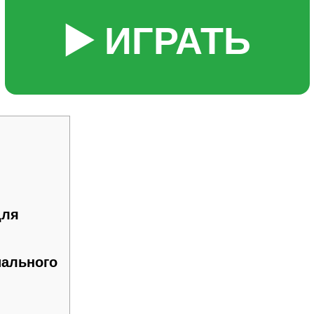
▶️ ИГРАТЬ
для
ального