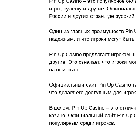
Pin Up Casino – это популярное онл
игры, рулетку и другие. Официальны
России и других стран, где русски
Один из главных преимуществ Pin U
надежным, и что игроки могут быть
Pin Up Casino предлагает игрокам 
другие. Это означает, что игроки 
на выигрыш.
Официальный сайт Pin Up Casino та
что делает его доступным для игрок
В целом, Pin Up Casino – это отли
казино. Официальный сайт Pin Up C
популярным среди игроков.