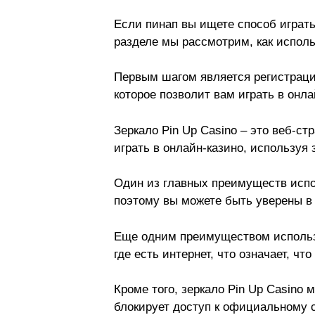
Если
пинап
вы ищете способ играть 
разделе мы рассмотрим, как исполь
Первым шагом является регистрация
которое позволит вам играть в онла
Зеркало Pin Up Casino – это веб-ст
играть в онлайн-казино, используя 
Один из главных преимуществ испол
поэтому вы можете быть уверены в
Еще одним преимуществом использов
где есть интернет, что означает, чт
Кроме того, зеркало Pin Up Casino
блокирует доступ к официальному са