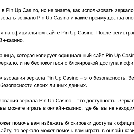
в Pin Up Casino, но не знаете, как использовать зеркал
зовать зеркало Pin Up Casino и какие преимущества оно
 на официальном сайте Pin Up Casino. После регистрац
йн-казино.
раница, которая копирует официальный сайт Pin Up Casin
зеркало, и не беспокоиться о блокировкой доступа к оф
ьзования зеркала Pin Up Casino – это безопасность. З
 безопасности своих личных данных.
ания зеркала Pin Up Casino – это доступность. Зеркал
о вы можете играть в онлайн-казино, где бы вы не находи
 может помочь вам избежать блокировки доступа к офици
йту, то зеркало может помочь вам играть в онлайн-кази