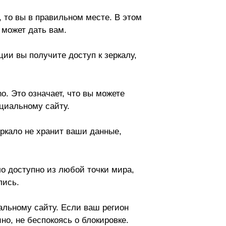
о, то вы в правильном месте. В этом
 может дать вам.
ии вы получите доступ к зеркалу,
o. Это означает, что вы можете
ициальному сайту.
еркало не хранит ваши данные,
о доступно из любой точки мира,
лись.
альному сайту. Если ваш регион
но, не беспокоясь о блокировке.