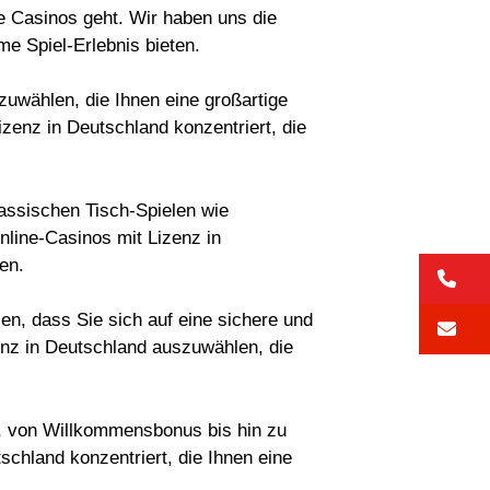
ne Casinos geht. Wir haben uns die
e Spiel-Erlebnis bieten.
uwählen, die Ihnen eine großartige
zenz in Deutschland konzentriert, die
lassischen Tisch-Spielen wie
nline-Casinos mit Lizenz in
en.
Bu
en, dass Sie sich auf eine sichere und
Bu
enz in Deutschland auszuwählen, die
n, von Willkommensbonus bis hin zu
chland konzentriert, die Ihnen eine