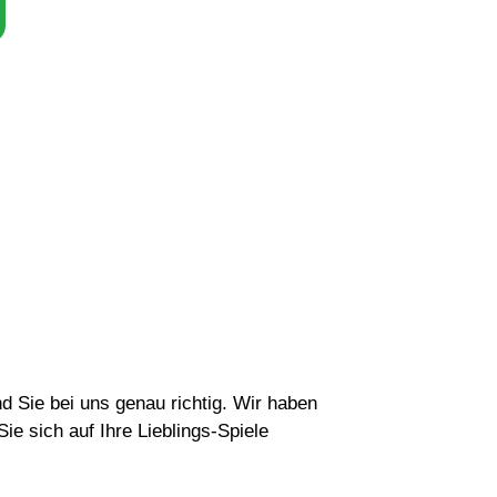
d Sie bei uns genau richtig. Wir haben
e sich auf Ihre Lieblings-Spiele