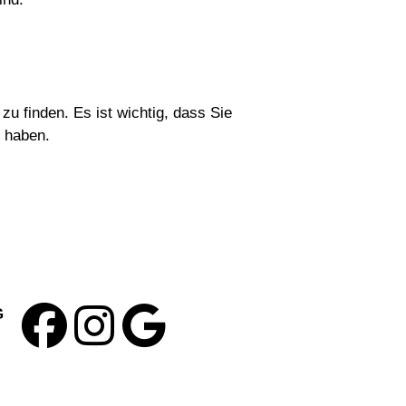
zu finden. Es ist wichtig, dass Sie
t haben.
G