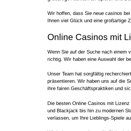
Wir hoffen, dass Sie
neue casinos
bei
Ihnen viel Glück und eine großartige 
Online Casinos mit L
Wenn Sie auf der Suche nach einem ver
richtig. Wir haben eine Auswahl der b
Unser Team hat sorgfältig recherchier
präsentieren. Wir haben uns auf die S
ihre fairen Geschäftspraktiken und s
Die besten Online Casinos mit Lizenz 
und Blackjack bis hin zu modernen Slo
verlassen, um Ihre Lieblings-Spiele a