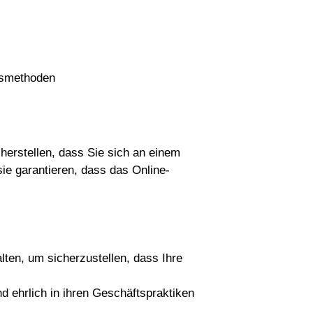
ngsmethoden
cherstellen, dass Sie sich an einem
sie garantieren, dass das Online-
ten, um sicherzustellen, dass Ihre
d ehrlich in ihren Geschäftspraktiken