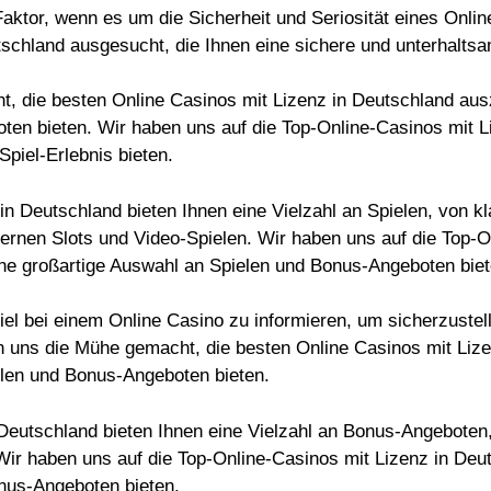
 Faktor, wenn es um die Sicherheit und Seriosität eines Onli
schland ausgesucht, die Ihnen eine sichere und unterhaltsam
, die besten Online Casinos mit Lizenz in Deutschland ausz
en bieten. Wir haben uns auf die Top-Online-Casinos mit Li
piel-Erlebnis bieten.
in Deutschland bieten Ihnen eine Vielzahl an Spielen, von k
ernen Slots und Video-Spielen. Wir haben uns auf die Top-O
ine großartige Auswahl an Spielen und Bonus-Angeboten biet
el bei einem Online Casino zu informieren, um sicherzustell
en uns die Mühe gemacht, die besten Online Casinos mit Liz
elen und Bonus-Angeboten bieten.
 Deutschland bieten Ihnen eine Vielzahl an Bonus-Angebote
 haben uns auf die Top-Online-Casinos mit Lizenz in Deuts
nus-Angeboten bieten.