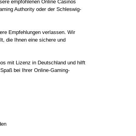
nsere empfohlenen Online Casinos
Gaming Authority oder der Schleswig-
sere Empfehlungen verlassen. Wir
, die Ihnen eine sichere und
os mit Lizenz in Deutschland und hilft
l Spaß bei Ihrer Online-Gaming-
den