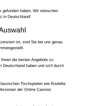
nis gefunden haben. Wir wünschen
nz in Deutschland!
 Auswahl
enziert ist, sind Sie bei uns genau
ammengestellt.
m Ihnen die besten Angebote zu
in Deutschland haben und sich durch
klassischen Tischspielen wie Roulette
Versionen der Online Casinos