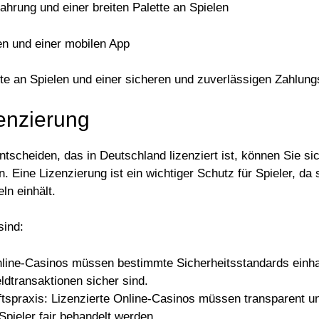
fahrung und einer breiten Palette an Spielen
len und einer mobilen App
ette an Spielen und einer sicheren und zuverlässigen Zahlu
zenzierung
tscheiden, das in Deutschland lizenziert ist, können Sie si
 Eine Lizenzierung ist ein wichtiger Schutz für Spieler, da 
n einhält.
sind:
nline-Casinos müssen bestimmte Sicherheitsstandards einhal
ldtransaktionen sicher sind.
tspraxis: Lizenzierte Online-Casinos müssen transparent un
Spieler fair behandelt werden.