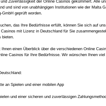
 und Zuverlässigkeit der Online Casinos gekümmert. Alle u
and und sind von unabhängigen Institutionen wie der Malta 
ag-GmbH geprüft worden.
chen, das Ihre Bedürfnisse erfüllt, können Sie sich auf un
Casinos mit Lizenz in Deutschland für Sie zusammengestellt
 bieten.
t Ihnen einen Überblick über die verschiedenen Online Casin
nline Casinos für Ihre Bedürfnisse. Wir wünschen Ihnen vie
Deutschland:
tte an Spielen und einer mobilen App
Spielen und einer sicheren und zuverlässigen Zahlungsmetho