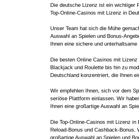
Die deutsche Lizenz ist ein wichtiger
Top-Online-Casinos mit Lizenz in Deut
Unser Team hat sich die Mühe gemacht
Auswahl an Spielen und Bonus-Angebot
Ihnen eine sichere und unterhaltsame S
Die besten Online Casinos mit Lizenz 
Blackjack und Roulette bis hin zu mod
Deutschland konzentriert, die Ihnen e
Wir empfehlen Ihnen, sich vor dem Spi
seriöse Plattform einlassen. Wir hab
Ihnen eine großartige Auswahl an Spi
Die Top-Online-Casinos mit Lizenz in
Reload-Bonus und Cashback-Bonus. Wir
großartige Auswahl an Spielen und Bo