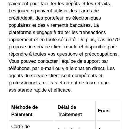
paiement pour faciliter les dépôts et les retraits.
Les joueurs peuvent utiliser des cartes de
crédit/débit, des portefeuilles électroniques
populaires et des virements bancaires. La
plateforme s’engage à traiter les transactions
rapidement et en toute sécurité. De plus, casino770
propose un service client réactif et disponible pour
répondre à toutes vos questions et préoccupations.
Vous pouvez contacter l’équipe de support par
téléphone, par e-mail ou via le chat en direct. Les
agents du service client sont compétents et
professionnels, et ils s’efforcent de fournir une
assistance rapide et efficace.
Méthode de
Délai de
Frais
Paiement
Traitement
Carte de