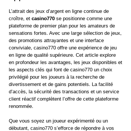
L’attrait des jeux d’argent en ligne continue de
croître, et
casino770
se positionne comme une
plateforme de premier plan pour les amateurs de
sensations fortes. Avec une large sélection de jeux,
des promotions attrayantes et une interface
conviviale, casino770 offre une expérience de jeu
en ligne de qualité supérieure. Cet article explore
en profondeur les avantages, les jeux disponibles et
les aspects clés qui font de casino770 un choix
privilégié pour les joueurs à la recherche de
divertissement et de gains potentiels. La facilité
d’accès, la sécurité des transactions et un service
client réactif complètent l’offre de cette plateforme
renommée.
Que vous soyez un joueur expérimenté ou un
débutant,
casino770
s’efforce de répondre à vos