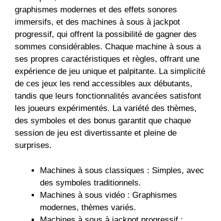
graphismes modernes et des effets sonores
immersifs, et des machines à sous à jackpot
progressif, qui offrent la possibilité de gagner des
sommes considérables. Chaque machine à sous a
ses propres caractéristiques et règles, offrant une
expérience de jeu unique et palpitante. La simplicité
de ces jeux les rend accessibles aux débutants,
tandis que leurs fonctionnalités avancées satisfont
les joueurs expérimentés. La variété des thèmes,
des symboles et des bonus garantit que chaque
session de jeu est divertissante et pleine de
surprises.
Machines à sous classiques : Simples, avec
des symboles traditionnels.
Machines à sous vidéo : Graphismes
modernes, thèmes variés.
Machines à sous à jackpot progressif :