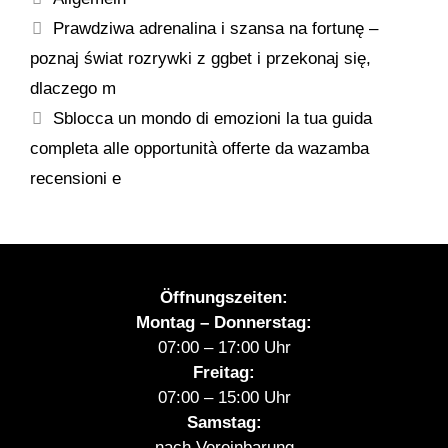
Prawdziwa adrenalina i szansa na fortunę –
poznaj świat rozrywki z ggbet i przekonaj się,
dlaczego m
Sblocca un mondo di emozioni la tua guida
completa alle opportunità offerte da wazamba
recensioni e
Öffnungszeiten:
Montag – Donnerstag:
07:00 – 17:00 Uhr
Freitag:
07:00 – 15:00 Uhr
Samstag:
nach Vereinbarung