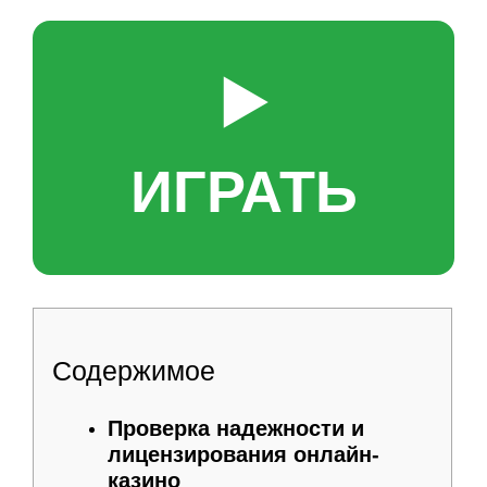
▶️
ИГРАТЬ
Содержимое
Проверка надежности и
лицензирования онлайн-
казино