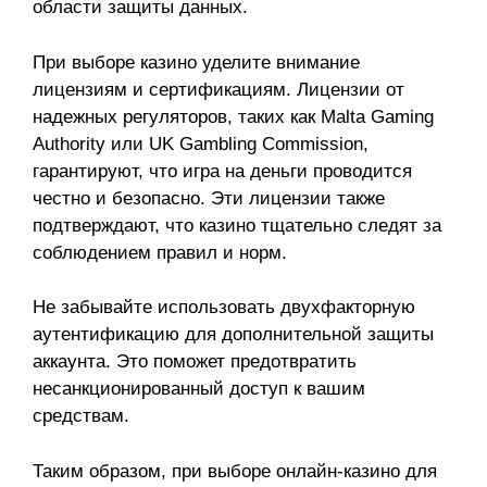
области защиты данных.
При выборе казино уделите внимание
лицензиям и сертификациям. Лицензии от
надежных регуляторов, таких как Malta Gaming
Authority или UK Gambling Commission,
гарантируют, что игра на деньги проводится
честно и безопасно. Эти лицензии также
подтверждают, что казино тщательно следят за
соблюдением правил и норм.
Не забывайте использовать двухфакторную
аутентификацию для дополнительной защиты
аккаунта. Это поможет предотвратить
несанкционированный доступ к вашим
средствам.
Таким образом, при выборе онлайн-казино для