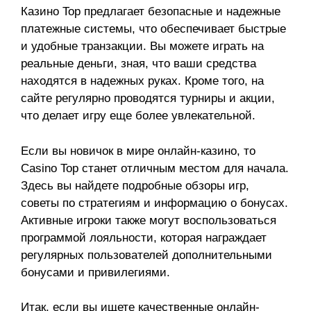
Казино Top предлагает безопасные и надежные
платежные системы, что обеспечивает быстрые
и удобные транзакции. Вы можете играть на
реальные деньги, зная, что ваши средства
находятся в надежных руках. Кроме того, на
сайте регулярно проводятся турниры и акции,
что делает игру еще более увлекательной.
Если вы новичок в мире онлайн-казино, то
Casino Top станет отличным местом для начала.
Здесь вы найдете подробные обзоры игр,
советы по стратегиям и информацию о бонусах.
Активные игроки также могут воспользоваться
программой лояльности, которая награждает
регулярных пользователей дополнительными
бонусами и привилегиями.
Итак, если вы ищете качественные онлайн-