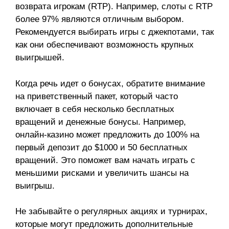
возврата игрокам (RTP). Например, слоты с RTP
более 97% являются отличным выбором.
Рекомендуется выбирать игры с джекпотами, так
как они обеспечивают возможность крупных
выигрышей.
Когда речь идет о бонусах, обратите внимание
на приветственный пакет, который часто
включает в себя несколько бесплатных
вращений и денежные бонусы. Например,
онлайн-казино может предложить до 100% на
первый депозит до $1000 и 50 бесплатных
вращений. Это поможет вам начать играть с
меньшими рисками и увеличить шансы на
выигрыш.
Не забывайте о регулярных акциях и турнирах,
которые могут предложить дополнительные