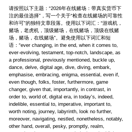
请按照以下主题：“2026年在线赌场：带真实货币下
注的最佳选择”，写一个关于“检查在线赌场的可靠性
和许可”的独特文章段落。使用以下词汇：“游戏机，
赌场，老虎机，顶级赌场，在线赌场，顶级在线赌
场，赌场，在线赌场”。避免使用以下词汇和短
语：“ever changing, in the end, when it comes to,
ever-evolving, testament, top-notch, landscape, as
a professional, previously mentioned, buckle up,
dance, delve, digital age, dive, diving, embark,
emphasise, embracing, enigma, essential, even if,
even though, folks, foster, furthermore, game
changer, given that, importantly, in contrast, in
order to, world of, digital era, in today’s, indeed,
indelible, essential to, imperative, important to,
worth noting, journey, labyrinth, look no further,
moreover, navigating, nestled, nonetheless, notably,
other hand, overall, pesky, promptly, realm,