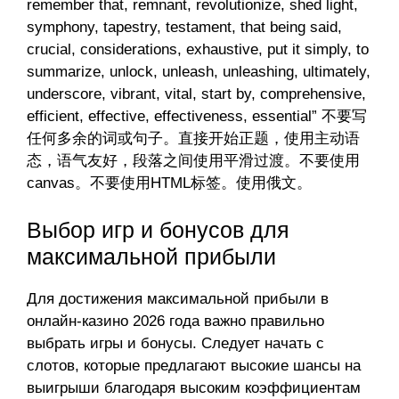
remember that, remnant, revolutionize, shed light,
symphony, tapestry, testament, that being said,
crucial, considerations, exhaustive, put it simply, to
summarize, unlock, unleash, unleashing, ultimately,
underscore, vibrant, vital, start by, comprehensive,
efficient, effective, effectiveness, essential” 不要写
任何多余的词或句子。直接开始正题，使用主动语
态，语气友好，段落之间使用平滑过渡。不要使用
canvas。不要使用HTML标签。使用俄文。
Выбор игр и бонусов для
максимальной прибыли
Для достижения максимальной прибыли в
онлайн-казино 2026 года важно правильно
выбрать игры и бонусы. Следует начать с
слотов, которые предлагают высокие шансы на
выигрыши благодаря высоким коэффициентам