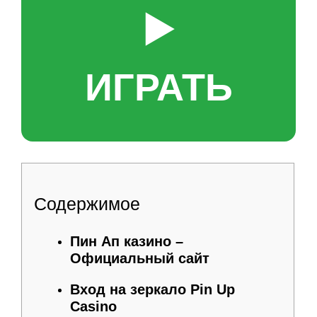
▶️
ИГРАТЬ
Содержимое
Пин Ап казино –
Официальный сайт
Вход на зеркало Pin Up
Casino