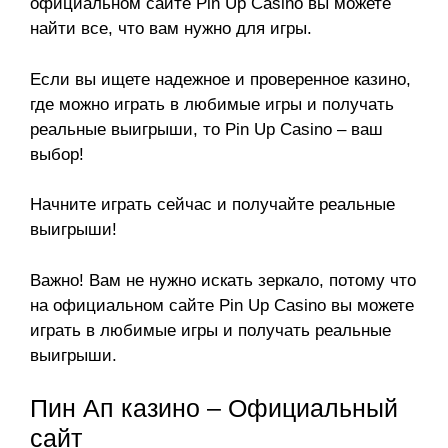
официальном сайте Pin Up Casino вы можете
найти все, что вам нужно для игры.
Если вы ищете надежное и проверенное казино,
где можно играть в любимые игры и получать
реальные выигрыши, то Pin Up Casino – ваш
выбор!
Начните играть сейчас и получайте реальные
выигрыши!
Важно! Вам не нужно искать зеркало, потому что
на официальном сайте Pin Up Casino вы можете
играть в любимые игры и получать реальные
выигрыши.
Пин Ап казино – Официальный
сайт