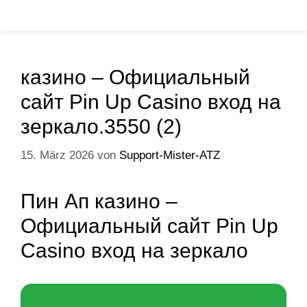
казино – Официальный
сайт Pin Up Casino вход на
зеркало.3550 (2)
15. März 2026
von
Support-Mister-ATZ
Пин Ап казино –
Официальный сайт Pin Up
Casino вход на зеркало