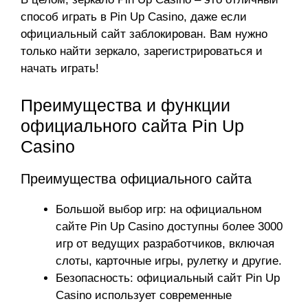
способ играть в Pin Up Casino, даже если
официальный сайт заблокирован. Вам нужно
только найти зеркало, зарегистрироваться и
начать играть!
Преимущества и функции
официального сайта Pin Up
Casino
Преимущества официального сайта
Большой выбор игр: на официальном
сайте Pin Up Casino доступны более 3000
игр от ведущих разработчиков, включая
слоты, карточные игры, рулетку и другие.
Безопасность: официальный сайт Pin Up
Casino использует современные