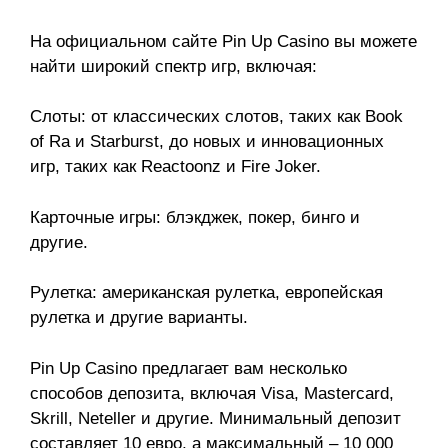
На официальном сайте Pin Up Casino вы можете
найти широкий спектр игр, включая:
Слоты: от классических слотов, таких как Book
of Ra и Starburst, до новых и инновационных
игр, таких как Reactoonz и Fire Joker.
Карточные игры: блэкджек, покер, бинго и
другие.
Рулетка: американская рулетка, европейская
рулетка и другие варианты.
Pin Up Casino предлагает вам несколько
способов депозита, включая Visa, Mastercard,
Skrill, Neteller и другие. Минимальный депозит
составляет 10 евро, а максимальный – 10 000