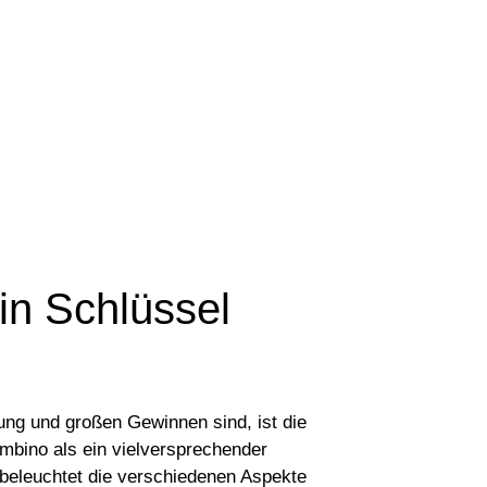
in Schlüssel
ung und großen Gewinnen sind, ist die
ambino
als ein vielversprechender
el beleuchtet die verschiedenen Aspekte