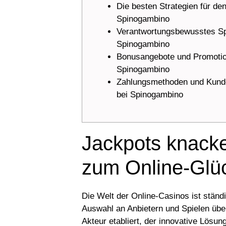
Die besten Strategien für den
Spinogambino
Verantwortungsbewusstes Sp
Spinogambino
Bonusangebote und Promotio
Spinogambino
Zahlungsmethoden und Kund
bei Spinogambino
Jackpots knacke
zum Online-Glü
Die Welt der Online-Casinos ist ständ
Auswahl an Anbietern und Spielen übe
Akteur etabliert, der innovative Lösun