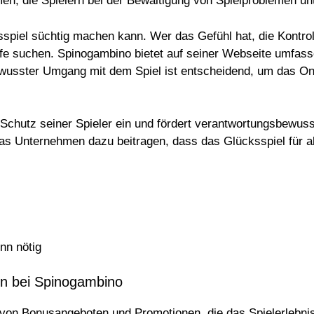
, die Spielern bei der Bewältigung von Spielproblemen unt
sspiel süchtig machen kann. Wer das Gefühl hat, die Kontrol
 Hilfe suchen. Spinogambino bietet auf seiner Webseite umfas
ewusster Umgang mit dem Spiel ist entscheidend, um das On
 Schutz seiner Spieler ein und fördert verantwortungsbewuss
s Unternehmen dazu beitragen, dass das Glücksspiel für alle
nn nötig
n bei Spinogambino
 von Bonusangeboten und Promotionen, die das Spielerlebnis