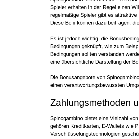
Spieler erhalten in der Regel einen 
regelmäßige Spieler gibt es attrakti
Diese Boni können dazu beitragen, di
Es ist jedoch wichtig, die Bonusbedi
Bedingungen geknüpft, wie zum Beisp
Bedingungen sollten verstanden werd
eine übersichtliche Darstellung der 
Die Bonusangebote von Spinogambino sin
einen verantwortungsbewussten Umgan
Zahlungsmethoden u
Spinogambino bietet eine Vielzahl v
gehören Kreditkarten, E-Wallets wie 
Verschlüsselungstechnologien geschüt