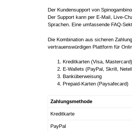
Der Kundensupport von Spinogambino i
Der Support kann per E-Mail, Live-Chat
Sprachen. Eine umfassende FAQ-Sektio
Die Kombination aus sicheren Zahlun
vertrauenswürdigen Plattform für Onli
Kreditkarten (Visa, Mastercard
E-Wallets (PayPal, Skrill, Netel
Banküberweisung
Prepaid-Karten (Paysafecard)
Zahlungsmethode
Kreditkarte
PayPal