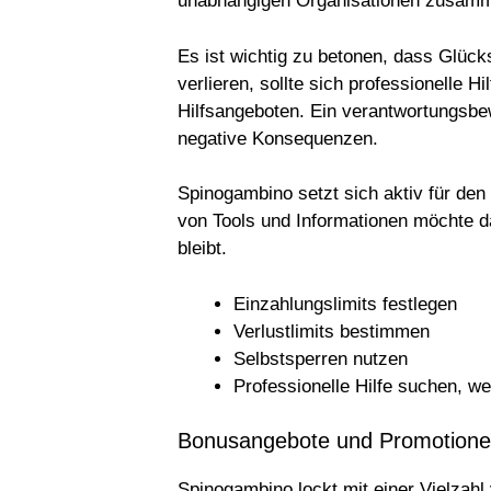
unabhängigen Organisationen zusammen
Es ist wichtig zu betonen, dass Glück
verlieren, sollte sich professionelle
Hilfsangeboten. Ein verantwortungsb
negative Konsequenzen.
Spinogambino setzt sich aktiv für den
von Tools und Informationen möchte da
bleibt.
Einzahlungslimits festlegen
Verlustlimits bestimmen
Selbstsperren nutzen
Professionelle Hilfe suchen, we
Bonusangebote und Promotione
Spinogambino lockt mit einer Vielzahl