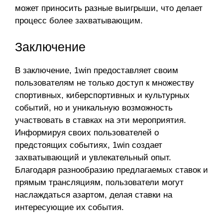
может приносить разные выигрыши, что делает
процесс более захватывающим.
Заключение
В заключение, 1win предоставляет своим
пользователям не только доступ к множеству
спортивных, киберспортивных и культурных
событий, но и уникальную возможность
участвовать в ставках на эти мероприятия.
Информируя своих пользователей о
предстоящих событиях, 1win создает
захватывающий и увлекательный опыт.
Благодаря разнообразию предлагаемых ставок и
прямым трансляциям, пользователи могут
наслаждаться азартом, делая ставки на
интересующие их события.