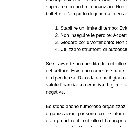
superare i propri limiti finanziari. N
bollette o l’acquisto di generi alimentar
Stabilire un limite di tempo: Evi
Non inseguire le perdite: Accett
Giocare per divertimento: Non c
Utilizzare strumenti di autoescl
Se si avverte una perdita di controllo 
del settore. Esistono numerose risorse 
di dipendenza. Ricordate che il gioco 
salute finanziaria o emotiva. Il gioco
negative.
Esistono anche numerose organizzazio
organizzazioni possono fornire informaz
e a riprendere il controllo della propr