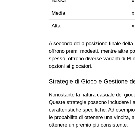
Bassa
x
Media
x
Alta
x
A seconda della posizione finale della
offrono premi modesti, mentre altre pos
spesso, offrono diverse varianti di Pl
opzioni ai giocatori.
Strategie di Gioco e Gestione de
Nonostante la natura casuale del gioco,
Queste strategie possono includere l’ana
caratteristiche specifiche. Ad esempio
le probabilità di ottenere una vincita,
ottenere un premio più consistente.