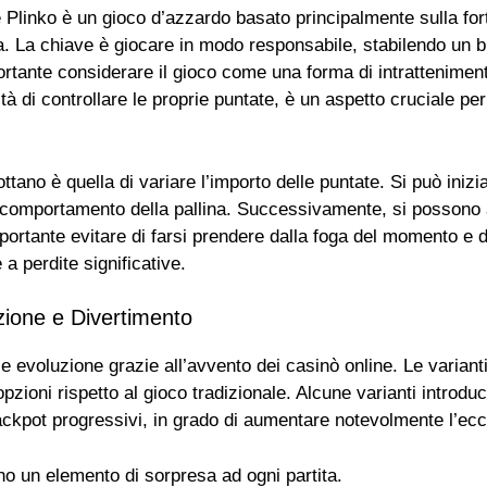
 Plinko è un gioco d’azzardo basato principalmente sulla for
cita. La chiave è giocare in modo responsabile, stabilendo u
rtante considerare il gioco come una forma di intratteniment
tà di controllare le proprie puntate, è un aspetto cruciale per
dottano è quella di variare l’importo delle puntate. Si può ini
il comportamento della pallina. Successivamente, si possono
 importante evitare di farsi prendere dalla foga del momento 
a perdite significative.
azione e Divertimento
le evoluzione grazie all’avvento dei casinò online. Le varian
pzioni rispetto al gioco tradizionale. Alcune varianti introd
 e jackpot progressivi, in grado di aumentare notevolmente l’ecci
no un elemento di sorpresa ad ogni partita.