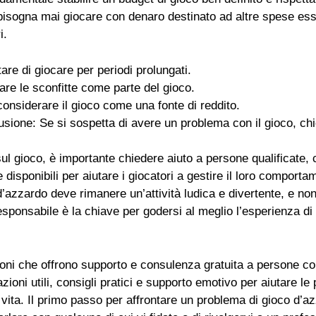
on bisogna mai giocare con denaro destinato ad altre spese es
i.
tare di giocare per periodi prolungati.
are le sconfitte come parte del gioco.
onsiderare il gioco come una fonte di reddito.
usione: Se si sospetta di avere un problema con il gioco, chi
sul gioco, è importante chiedere aiuto a persone qualificate, 
disponibili per aiutare i giocatori a gestire il loro comport
d’azzardo deve rimanere un’attività ludica e divertente, e n
 responsabile è la chiave per godersi al meglio l’esperienza 
ni che offrono supporto e consulenza gratuita a persone co
ioni utili, consigli pratici e supporto emotivo per aiutare l
ia vita. Il primo passo per affrontare un problema di gioco d’