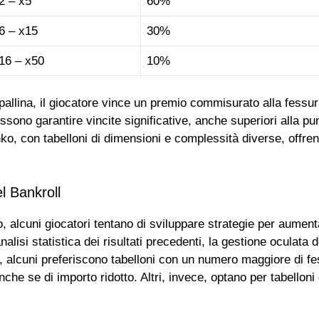
2 – x5
60%
6 – x15
30%
16 – x50
10%
 pallina, il giocatore vince un premio commisurato alla fessu
sono garantire vincite significative, anche superiori alla pun
inko, con tabelloni di dimensioni e complessità diverse, off
l Bankroll
 alcuni giocatori tentano di sviluppare strategie per aumentar
lisi statistica dei risultati precedenti, la gestione oculata de
, alcuni preferiscono tabelloni con un numero maggiore di fes
 anche se di importo ridotto. Altri, invece, optano per tabello