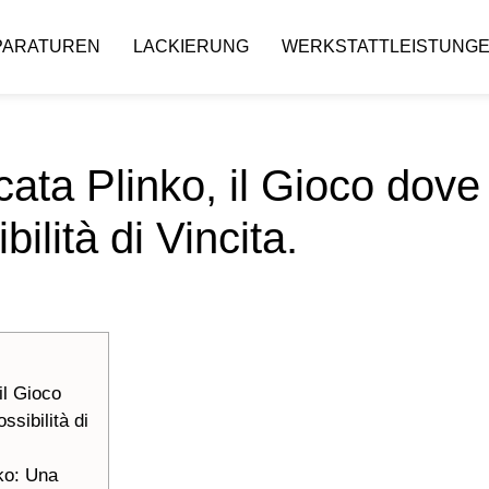
PARATUREN
LACKIERUNG
WERKSTATTLEISTUNG
ta Plinko, il Gioco dove 
bilità di Vincita.
il Gioco
ssibilità di
ko: Una