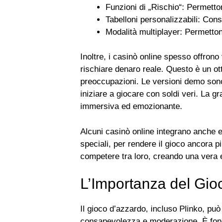
Funzioni di „Rischio“: Permetton
Tabelloni personalizzabili: Cons
Modalità multiplayer: Permettono
Inoltre, i casinò online spesso offrono
rischiare denaro reale. Questo è un ot
preoccupazioni. Le versioni demo sono p
iniziare a giocare con soldi veri. La gr
immersiva ed emozionante.
Alcuni casinò online integrano anche e
speciali, per rendere il gioco ancora p
competere tra loro, creando una vera 
L’Importanza del Gio
Il gioco d’azzardo, incluso Plinko, pu
consapevolezza e moderazione. È fondam