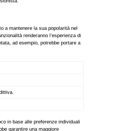
sionista.
nato a mantenere la sua popolarità nel
unzionalità renderanno l’esperienza di
ntata, ad esempio, potrebbe portare a
ittiva.
ioco in base alle preferenze individuali
rebbe garantire una maggiore