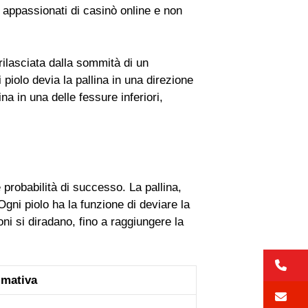
 appassionati di casinò online e non
rilasciata dalla sommità di un
 piolo devia la pallina in una direzione
a in una delle fessure inferiori,
robabilità di successo. La pallina,
Ogni piolo ha la funzione di deviare la
oni si diradano, fino a raggiungere la
Bu
imativa
Bu