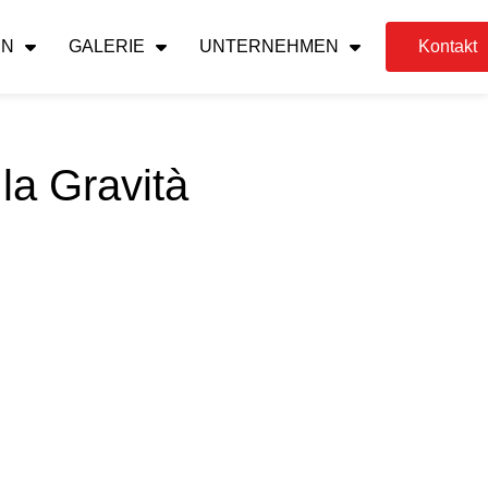
EN
GALERIE
UNTERNEHMEN
Kontakt
la Gravità