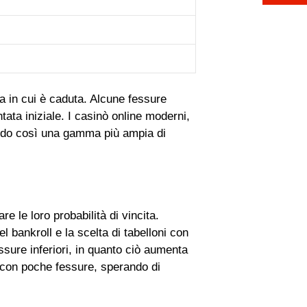
ra in cui è caduta. Alcune fessure
tata iniziale. I casinò online moderni,
rendo così una gamma più ampia di
e le loro probabilità di vincita.
l bankroll e la scelta di tabelloni con
sure inferiori, in quanto ciò aumenta
ni con poche fessure, sperando di