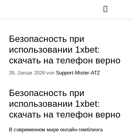
Безопасность при
использовании 1xbet:
скачать на телефон верно
26. Januar 2026
von
Support-Mister-ATZ
Безопасность при
использовании 1xbet:
скачать на телефон верно
В современном мире онлайн-гемблинга