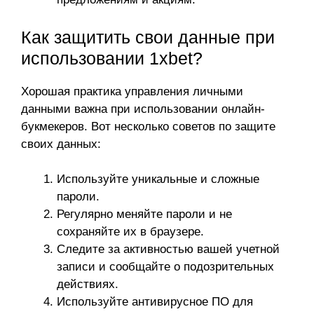
Как защитить свои данные при
использовании 1xbet?
Хорошая практика управления личными
данными важна при использовании онлайн-
букмекеров. Вот несколько советов по защите
своих данных:
Используйте уникальные и сложные
пароли.
Регулярно меняйте пароли и не
сохраняйте их в браузере.
Следите за активностью вашей учетной
записи и сообщайте о подозрительных
действиях.
Используйте антивирусное ПО для